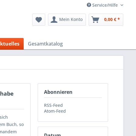
Service/Hilfe
Mein Konto
0,00 € *
ktuelles
Gesamtkatalog
Abonnieren
 habe
RSS-Feed
Atom-Feed
sich
nem Buch, so
niemandem
Datum