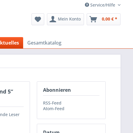
Service/Hilfe
Mein Konto
0,00 € *
ktuelles
Gesamtkatalog
Abonnieren
nd 5“
RSS-Feed
Atom-Feed
ende Leser
Datum