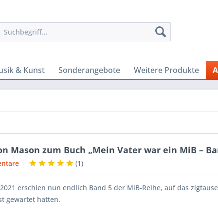
sik & Kunst
Sonderangebote
Weitere Produkte
A
son Mason zum Buch „Mein Vater war ein MiB – Ba
ntare
(
1
)
2021 erschien nun endlich Band 5 der MiB-Reihe, auf das zigtaus
st gewartet hatten.