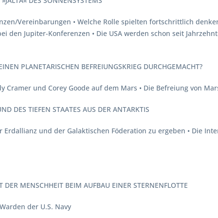
AS »JALTA« DES SONNENSYSTEMS
zen/Vereinbarungen • Welche Rolle spielten fortschrittlich denk
ei den Jupiter-Konferenzen • Die USA werden schon seit Jahrzehnte
 EINEN PLANETARISCHEN BEFREIUNGSKRIEG DURCHGEMACHT?
dy Cramer und Corey Goode auf dem Mars • Die Befreiung von Mar
UND DES TIEFEN STAATES AUS DER ANTARKTIS
er Erdallianz und der Galaktischen Föderation zu ergeben • Die Inte
LFT DER MENSCHHEIT BEIM AUFBAU EINER STERNENFLOTTE
r Warden der U.S. Navy