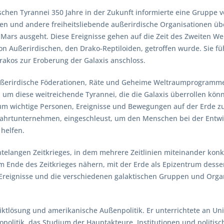
chen Tyrannei 350 Jahre in der Zukunft informierte eine Gruppe 
lten und andere freiheitsliebende außerirdische Organisationen ü
ars ausgeht. Diese Ereignisse gehen auf die Zeit des Zweiten We
 Außerirdischen, den Drako-Reptiloiden, getroffen wurde. Sie füh
rakos zur Eroberung der Galaxis anschloss.
außerirdische Föderationen, Räte und Geheime Weltraumprogramme v
n, um diese weitreichende Tyrannei, die die Galaxis überrollen kö
 um wichtige Personen, Ereignisse und Bewegungen auf der Erde z
hrtunternehmen, eingeschleust, um den Menschen bei der Entwick
helfen.
telangen Zeitkrieges, in dem mehrere Zeitlinien miteinander konku
Ende des Zeitkrieges nähern, mit der Erde als Epizentrum dessen
eignisse und die verschiedenen galaktischen Gruppen und Organis
fliktlösung und amerikanische Außenpolitik. Er unterrichtete an U
Exopolitik, das Studium der Hauptakteure, Institutionen und poli