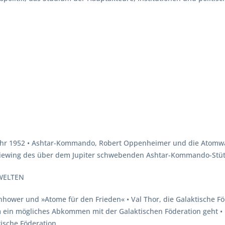
ahr 1952 • Ashtar-Kommando, Robert Oppenheimer und die Atomwaffe
iewing des über dem Jupiter schwebenden Ashtar-Kommando-Stü
 WELTEN
enhower und »Atome für den Frieden« • Val Thor, die Galaktische F
ein mögliches Abkommen mit der Galaktischen Föderation geht • 
tische Föderation