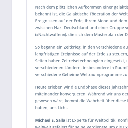
Nach dem plötzlichen Aufkommen einer galaktis
bekannt ist, die Galaktische Föderation der We
Ereignissen auf der Erde, ihrem Mond und dem M
zwischen Nazi-Deutschland und einer Gruppe von
(»Nachtwaffen«), die sich dem Masterplan der D
So begann ein Zeitkrieg, in den verschiedene 
langfristigen Ereignisse auf der Erde zu steuer
Seiten haben Zeitreisetechnologien eingesetzt,
verschiedenen Ländern, insbesondere in Raumfa
verschiedene Geheime Weltraumprogramme zu 
Heute erleben wir die Endphase dieses jahrzehn
miteinander konvergieren. Während wir uns dem 
gewesen wäre, kommt die Wahrheit über diese Er
haben, ans Licht.
Michael E. Salla
ist Experte für Weltpolitik, Kon
weltweit gefeiert für seine Verdienste um die 