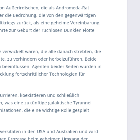
von Außerirdischen, die als Andromeda-Rat
ber die Bedrohung, die von den gegenwärtigen
ltkriegs zurück, als eine geheime Vereinbarung
rte zur Geburt der ruchlosen Dunklen Flotte
erwickelt waren, die alle danach strebten, die
nnte, zu verhindern oder herbeizuführen. Beide
u beeinflussen. Agenten beider Seiten wurden in
lung fortschrittlicher Technologien für
rrieren, koexistieren und schließlich
, was eine zukünftige galaktische Tyrannei
ationen, die eine wichtige Rolle gespielt
niversitäten in den USA und Australien und wird
tischen Prozesse beim geheimen Umgang der