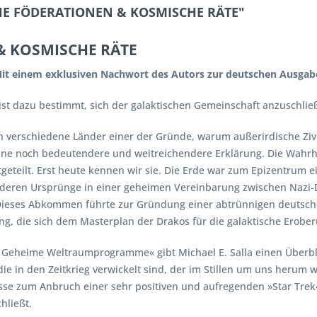
CHE FÖDERATIONEN & KOSMISCHE RÄTE"
& KOSMISCHE RÄTE
Mit einem exklusiven Nachwort des Autors zur deutschen Ausgab
 ist dazu bestimmt, sich der galaktischen Gemeinschaft anzuschli
verschiedene Länder einer der Gründe, warum außerirdische Zivili
eine noch bedeutendere und weitreichendere Erklärung. Die Wahrh
eteilt. Erst heute kennen wir sie. Die Erde war zum Epizentrum ei
r, deren Ursprünge in einer geheimen Vereinbarung zwischen Nazi
Dieses Abkommen führte zur Gründung einer abtrünnigen deutschen
ng, die sich dem Masterplan der Drakos für die galaktische Erobe
& Geheime Weltraumprogramme« gibt Michael E. Salla einen Überbl
in den Zeitkrieg verwickelt sind, der im Stillen um uns herum 
nisse zum Anbruch einer sehr positiven und aufregenden »Star Trek
hließt.