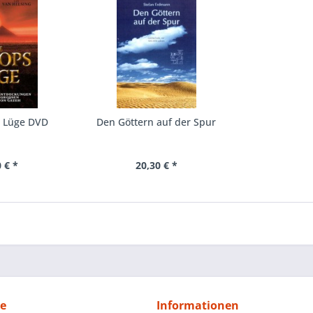
modernen Welt kein Platz für
Theorie als Wahrheit, um uns
nicht verstehen?
Die „Cheops-Lüge“: eine spa
und Jan van Helsing.
s Lüge DVD
Den Göttern auf der Spur
 € *
20,30 € *
ce
Informationen