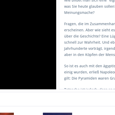
Wie bildet man sich eine "e
was Sie heute glauben sollen
Meinungsmache?
Fragen, die im Zusammenhang 
erscheinen. Aber wie sieht 
über die Geschichte? Eine Lü
schnell zur Wahrheit. Und eb
Jahrhunderte vorträgt, irgen
aber in den Köpfen der Men
So ist es auch mit den ägypt
einig wurden, erließ Napoleo
gilt: Die Pyramiden waren Gr
Tatsache ist jedoch, dass es 
handelt, die - das liegt in de
Dennoch haben die meisten 
Wahrheit akzeptiert und and
Sprung in die "seriöse" Mein