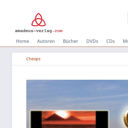
Home
Autoren
Bücher
DVDs
CDs
Mu
Cheops