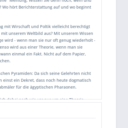
igene" Meinung. Wissen Sie denn noch, wem und
? Wo hört Berichterstattung auf und wo beginnt
mit Wirschaft und Poltik vielleicht berechtigt
es mit unserem Weltbild aus? Mit unserem Wissen
ge wird - wenn man sie nur oft genug wiederholt -
enso wird aus einer Theorie, wenn man sie
dwann einmal ein Fakt. Nicht auf dem Papier,
schen.
ischen Pyramiden: Da sich seine Gelehrten nicht
n einst ein Dekret, dass noch heute dogmatisch
abmäler für die ägyptischen Pharaonen.
sich dabei nach wie vor nur um eine Theorie
r Natur einer Theorie - nicht bewiesen ist.
Menschen eben diese Theorie inzwischen als
ere Ansätze haben es denkbar schwer, den
ungswelt zu schaffen. Warum? Ist in unserer