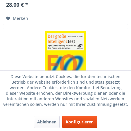
28,00 € *
Merken
Diese Website benutzt Cookies, die für den technischen
Betrieb der Website erforderlich sind und stets gesetzt
werden. Andere Cookies, die den Komfort bei Benutzung
dieser Website erhöhen, der Direktwerbung dienen oder die
Der große Intelligenztest
Interaktion mit anderen Websites und sozialen Netzwerken
vereinfachen sollen, werden nur mit Ihrer Zustimmung gesetzt.
Zum erstenmal IQ und EQ in einem Buch testen! Wie man
seine geistigen und emotionalen Fähigkeiten testen und
trainieren und mehr über sich erfahren kann. Alle Tests hat
Ablehnen
Konfigurieren
der Autor des Großen RTL-IQ-Tests, der Psychologe
Wolfgang Reichel,...