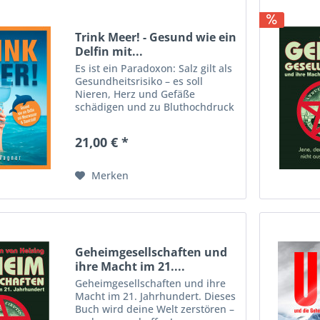
Trink Meer! - Gesund wie ein
Delfin mit...
Es ist ein Paradoxon: Salz gilt als
Gesundheitsrisiko – es soll
Nieren, Herz und Gefäße
schädigen und zu Bluthochdruck
führen. Gleichzeitig jedoch
verabreichen Notärzte bei
21,00 € *
Unfällen, Schockzuständen oder
Schlaganfällen genau das: Salz.
Merken
Geheimgesellschaften und
ihre Macht im 21....
Geheimgesellschaften und ihre
Macht im 21. Jahrhundert. Dieses
Buch wird deine Welt zerstören –