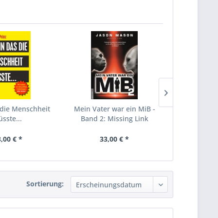
TIPP!
die Menschheit
Mein Vater war ein MiB -
Geheimgesel
sste...
Band 2: Missing Link
ihre Mac
,00 € *
33,00 € *
28,
Sortierung: