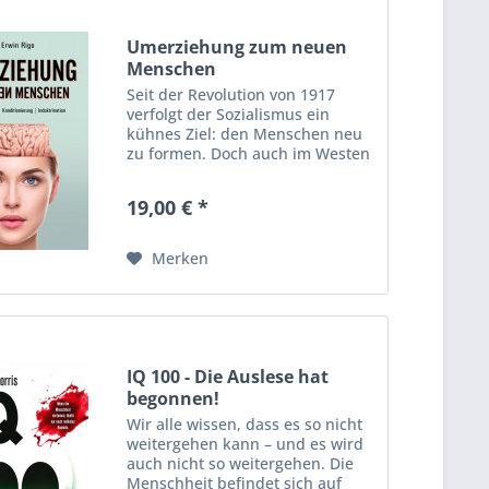
Umerziehung zum neuen
Menschen
Seit der Revolution von 1917
verfolgt der Sozialismus ein
kühnes Ziel: den Menschen neu
zu formen. Doch auch im Westen
griff die Idee überraschend
schnell um sich. Intellektuelle
19,00 € *
und Pädagogen glaubten, durch
gezielte Erziehung könne man...
Merken
IQ 100 - Die Auslese hat
begonnen!
Wir alle wissen, dass es so nicht
weitergehen kann – und es wird
auch nicht so weitergehen. Die
Menschheit befindet sich auf