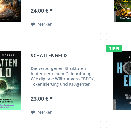
sie einst hervorgegangen sind.
24,00 € *
Merken
TIPP!
SCHATTENGELD
Die verborgenen Strukturen
hinter der neuen Geldordnung -
Wie digitale Währungen (CBDCs),
Tokenisierung und KI-Agenten
unsere Welt verändern Die
gravierenden Folgen des neuen
23,00 € *
Geldsystems. Dies ist die
Geburtsstunde einer neuen...
Merken