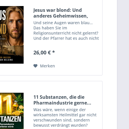
Jesus war blond: Und
anderes Geheimwissen,
das...
Und seine Augen waren blau…
Das haben Sie im
Religionsunterricht nicht gelernt?
Und der Pfarrer hat es auch nicht
erwähnt? Seltsam. Bei den
Rosenkreuzern, Freimaurern und
26,00 € *
Tempelrittern wird so etwas
hingegen überliefert. Gibt es
also...
Merken
11 Substanzen, die die
Pharmaindustrie gerne...
Was wäre, wenn einige der
wirksamsten Heilmittel gar nicht
verschwunden sind, sondern
bewusst verdrängt wurden?