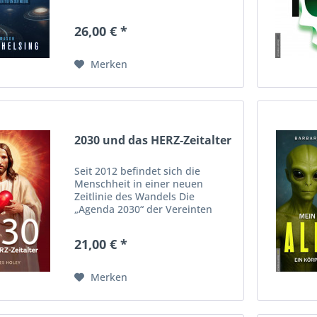
26,00 € *
Merken
2030 und das HERZ-Zeitalter
Seit 2012 befindet sich die
Menschheit in einer neuen
Zeitlinie des Wandels Die
„Agenda 2030“ der Vereinten
Nationen, offiziell ein globaler
Plan für nachhaltige Entwicklung,
21,00 € *
birgt in Wahrheit das Potenzial
zur weltweiten Kontrolle:...
Merken