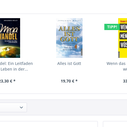
TIPP!
l: Ein Leitfaden
Alles ist Gott
Wenn das 
 Leben in der...
wü
23,30 € *
19,70 € *
33