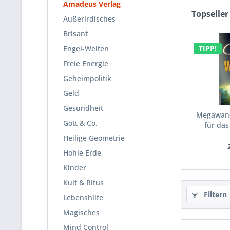
Amadeus Verlag
Topseller
Außerirdisches
Brisant
Engel-Welten
TIPP!
Freie Energie
Geheimpolitik
Geld
Gesundheit
Megawande
Gott & Co.
für das
Heilige Geometrie
Hohle Erde
Kinder
Kult & Ritus
Filtern
Lebenshilfe
Magisches
Mind Control