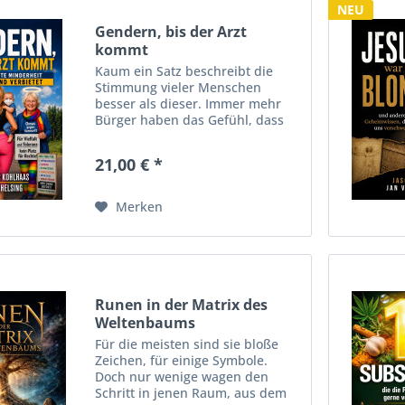
NEU
Gendern, bis der Arzt
kommt
Kaum ein Satz beschreibt die
Stimmung vieler Menschen
besser als dieser. Immer mehr
Bürger haben das Gefühl, dass
die Grenzen des Sagbaren enger
werden, während die Zahl der
21,00 € *
Vorschriften, Empfindlichkeiten
und moralischen Tabus stetig...
Merken
Runen in der Matrix des
Weltenbaums
Für die meisten sind sie bloße
Zeichen, für einige Symbole.
Doch nur wenige wagen den
Schritt in jenen Raum, aus dem