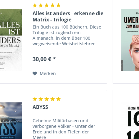
Alles ist anders - erkenne die
Matrix - Trilogie
Ein Buch aus 100 Büchern. Diese
Trilogie ist zugleich ein
Almanach, in dem über 100
wegweisende Weisheitslehrer
und Autoren vorgestellt werden.
Die drei Bände geben einen
30,00 € *
Überblick über die Hintergründe
unseres Seins und zeigen auf,...
Merken
ABYSS
Geheime Militärbasen und
verborgene Völker - Unter der
Erde und in den Tiefen der
Meere