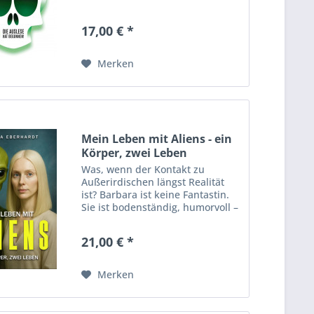
dem absteigenden Ast. Während
die Medien den Status quo
17,00 € *
schönreden und die meisten
Menschen im Alltagstrott...
Merken
Mein Leben mit Aliens - ein
Körper, zwei Leben
Was, wenn der Kontakt zu
Außerirdischen längst Realität
ist? Barbara ist keine Fantastin.
Sie ist bodenständig, humorvoll –
und sie lebt ein Leben zwischen
zwei Welten: dem menschlichen
21,00 € *
und dem außerirdischen.
Merken