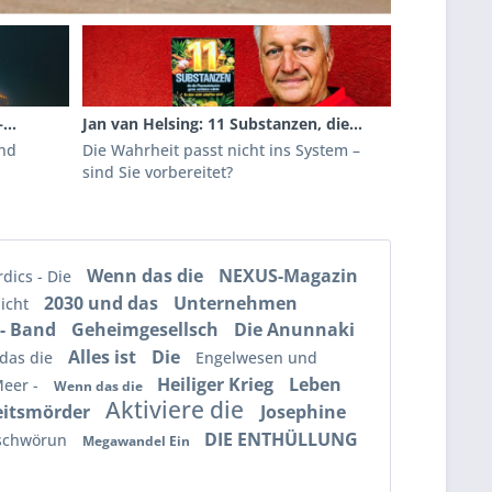
...
Jan van Helsing: 11 Substanzen, die...
und
Die Wahrheit passt nicht ins System –
sind Sie vorbereitet?
Wenn das die
NEXUS-Magazin
dics - Die
2030 und das
Unternehmen
nicht
- Band
Geheimgesellsch
Die Anunnaki
Alles ist
Die
das die
Engelwesen und
Heiliger Krieg
Leben
Meer -
Wenn das die
Aktiviere die
eitsmörder
Josephine
DIE ENTHÜLLUNG
rschwörun
Megawandel Ein