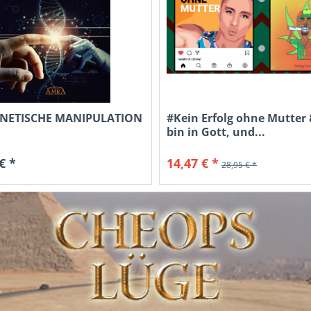
ENETISCHE MANIPULATION
#Kein Erfolg ohne Mutter 
bin in Gott, und...
€ *
14,47 € *
28,95 € *