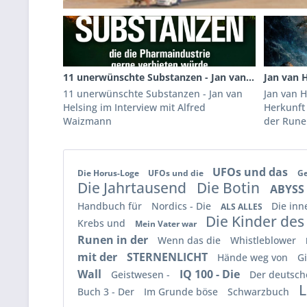
11 unerwünschte Substanzen - Jan van...
Jan van H
11 unerwünschte Substanzen - Jan van
Jan van 
Helsing im Interview mit Alfred
Herkunft 
Waizmann
der Run
UFOs und das
Die Horus-Loge
UFOs und die
Ge
Die Jahrtausend
Die Botin
ABYSS
Handbuch für
Nordics - Die
Die inn
ALS ALLES
Die Kinder de
Krebs und
Mein Vater war
Runen in der
Wenn das die
Whistleblower
mit der
STERNENLICHT
Hände weg von
G
Wall
IQ 100 - Die
Geistwesen -
Der deutsc
L
Buch 3 - Der
Im Grunde böse
Schwarzbuch