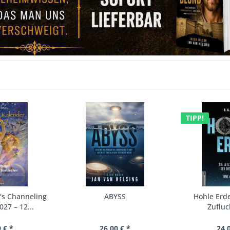
TIPP!
's Channeling
ABYSS
Hohle Erde
27 – 12...
Zufluc
 € *
26,00 € *
24,