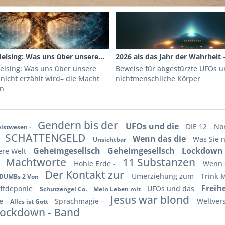
elsing: Was uns über unsere...
2026 als das Jahr der Wahrheit –
Helsing: Was uns über unsere
Beweise für abgestürzte UFOs 
nicht erzählt wird– die Macht
nichtmenschliche Körper
en
Gendern bis der
UFOs und die
DIE 12
Nor
istwesen -
SCHATTENGELD
Wenn das die
Was Sie 
Unsichtbar
Geheimgesellsch
Geheimgesellsch
Lockdown 
ere Welt
s
Machtworte
11 Substanzen
Hohle Erde -
Wenn 
Der Kontakt zur
Umerziehung zum
Trink 
DUMBs 2 Von
Freih
iftdeponie
UFOs und das
Schutzengel Co.
Mein Leben mit
Jesus war blond
he
Sprachmagie -
Weltve
Alles ist Gott
ockdown - Band