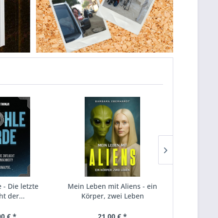
 - Die letzte
Mein Leben mit Aliens - ein
UFOs und d
ht der...
Körper, zwei Leben
der 
00 € *
21,00 € *
26