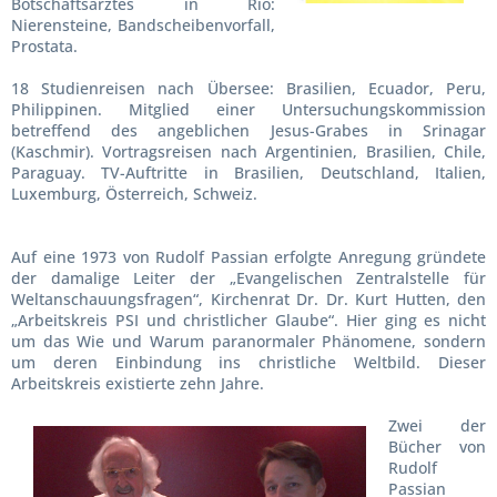
Botschaftsarztes in Rio:
Nierensteine, Band­scheiben­vor­fall,
Prostata.
18 Studienreisen nach Übersee: Brasilien, Ecuador, Peru,
Philippinen. Mitglied einer Untersuchungskommission
betreffend des angeblichen Jesus-Grabes in Srinagar
(Kaschmir). Vortragsreisen nach Argentinien, Brasilien, Chile,
Paraguay. TV-Auftritte in Brasilien, Deutschland, Italien,
Luxemburg, Österreich, Schweiz.
Auf eine 1973 von Rudolf Passian erfolgte Anregung gründete
der damalige Leiter der „Evangelischen Zentralstelle für
Weltanschauungsfragen“, Kirchenrat Dr. Dr. Kurt Hutten, den
„Arbeitskreis PSI und christlicher Glaube“. Hier ging es nicht
um das Wie und Warum paranormaler Phänomene, sondern
um deren Einbindung ins christliche Weltbild. Dieser
Arbeitskreis existierte zehn Jahre.
Zwei der
Bücher von
Rudolf
Passian