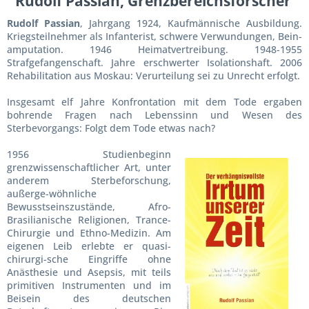
Rudolf Passian, Grenzbereichsforscher
Rudolf Passian
, Jahrgang 1924, Kaufmännische Ausbildung.
Kriegsteilnehmer als Infanterist, schwere Verwundungen, Bein­
amputation. 1946 Heimat­vertreibung. 1948-1955
Strafgefangenschaft. Jahre erschwerter Isolationshaft. 2006
Rehabilitation aus Moskau: Verurteilung sei zu Un­recht erfolgt.
Insgesamt elf Jahre Konfrontation mit dem Tode ergaben
bohrende Fragen nach Lebenssinn und Wesen des
Sterbevorgangs: Folgt dem Tode etwas nach?
1956 Studienbeginn
grenzwissenschaftlicher Art, unter
anderem Sterbeforschung,
außerge-wöhnliche
Bewusstseinszustände, Afro-
Brasilianische Religionen, Trance-
Chirurgie und Ethno-Medizin. Am
eigenen Leib erlebte er quasi-
chirurgi-sche Eingriffe ohne
Anästhesie und Asepsis, mit teils
primitiven Instrumenten und im
Beisein des deutschen