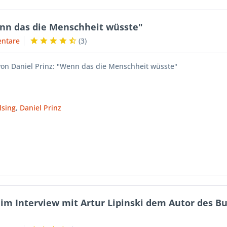
enn das die Menschheit wüsste"
ntare
(
3
)
on Daniel Prinz: "Wenn das die Menschheit wüsste"
lsing
,
Daniel Prinz
im Interview mit Artur Lipinski dem Autor des B