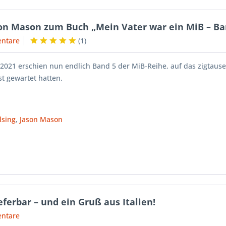
son Mason zum Buch „Mein Vater war ein MiB – Ba
ntare
(
1
)
2021 erschien nun endlich Band 5 der MiB-Reihe, auf das zigtaus
st gewartet hatten.
lsing
,
Jason Mason
eferbar – und ein Gruß aus Italien!
ntare