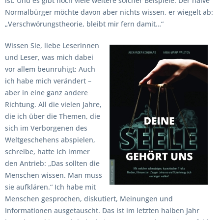
ist. Und es gibt noch viele weitere solcher Beispiele. Der naive
Normalbürger möchte davon aber nichts wissen, er wiegelt ab:
„Verschwörungstheorie, bleibt mir fern damit…“
Wissen Sie, liebe Leserinnen
und Leser, was mich dabei
vor allem beunruhigt: Auch
ich habe mich verändert –
aber in eine ganz andere
Richtung. All die vielen Jahre,
die ich über die Themen, die
sich im Verborgenen des
Weltgeschehens abspielen,
schreibe, hatte ich immer
den Antrieb: „Das sollten die
Menschen wissen. Man muss
sie aufklären.“ Ich habe mit
Menschen gesprochen, diskutiert, Meinungen und
Informationen ausgetauscht. Das ist im letzten halben Jahr