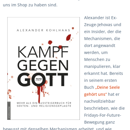
uns im Shop zu haben sind.
Alexander ist Ex-
Zeuge-Jehovas und
ein Insider, der die
Mechanismen, die
dort angewandt
werden, um
Menschen zu
manipulieren, klar
erkannt hat. Bereits
in seinem ersten
Buch
„Deine Seele
gehört uns“
hat er
nachvollziehbar
beschrieben, wie die
Fridays-For-Future-
Bewegung ganz
bewusst mit denselben Mechanismen arbeitet, und wie