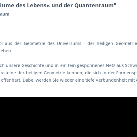
Blume des Lebens« und der Quantenraum"
nraum
ol aus der Geometrie des Universums - der heiligen Geometrie
ieben.
urch unsere Geschichte und in ein fein gesponnenes Netz aus Sch
Bausteine der heiligen Geometrie kennen, die sich in der Formen
- offenbart. Dabei werden Sie wieder eine tiefe Verbundenheit mi