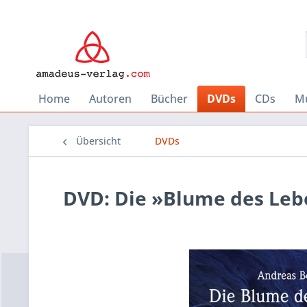
Home
Autoren
Bücher
DVDs
CDs
Mu
Übersicht
DVDs
DVD: Die »Blume des Le