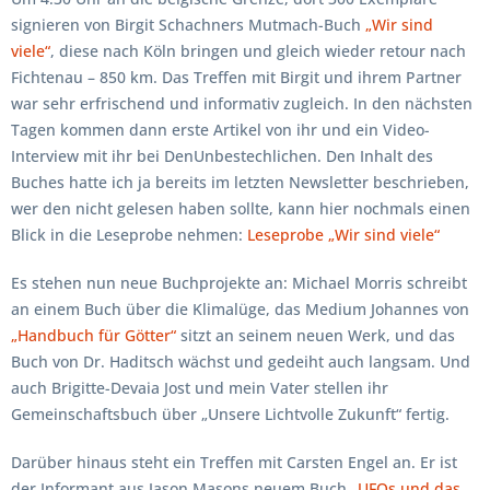
signieren von Birgit Schachners Mutmach-Buch
„Wir sind
viele“
, diese nach Köln bringen und gleich wieder retour nach
Fichtenau – 850 km. Das Treffen mit Birgit und ihrem Partner
war sehr erfrischend und informativ zugleich. In den nächsten
Tagen kommen dann erste Artikel von ihr und ein Video-
Interview mit ihr bei DenUnbestechlichen. Den Inhalt des
Buches hatte ich ja bereits im letzten Newsletter beschrieben,
wer den nicht gelesen haben sollte, kann hier nochmals einen
Blick in die Leseprobe nehmen:
Leseprobe „Wir sind viele“
Es stehen nun neue Buchprojekte an: Michael Morris schreibt
an einem Buch über die Klimalüge, das Medium Johannes von
„Handbuch für Götter“
sitzt an seinem neuen Werk, und das
Buch von Dr. Haditsch wächst und gedeiht auch langsam. Und
auch Brigitte-Devaia Jost und mein Vater stellen ihr
Gemeinschaftsbuch über „Unsere Lichtvolle Zukunft“ fertig.
Darüber hinaus steht ein Treffen mit Carsten Engel an. Er ist
der Informant aus Jason Masons neuem Buch
„UFOs und das