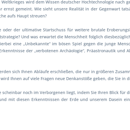
 Weltkrieges wird dem Wissen deutscher Hochtechnologie nach geja
hr ernst gemeint. Wie sieht unsere Realität in der Gegenwart tats
che aufs Haupt streuen?
 oder der ultimative Startschuss für weitere brutale Eroberungs
itstrategie? Und was erwartet die Menschheit folglich diesbezügl
hierbei eine „Unbekannte“ im bösen Spiel gegen die junge Mensc
 Erkenntnisse der „verbotenen Archäologie“, Präastronautik und 
 werden sich Ihnen Abläufe erschließen, die nur in größeren Zus
wird Ihnen auf viele Fragen neue Denkanstöße geben, die Sie in di
die scheinbar noch im Verborgenen liegt, indem Sie Ihren Blick für 
nd mit diesen Erkenntnissen der Erde und unserem Dasein ein 