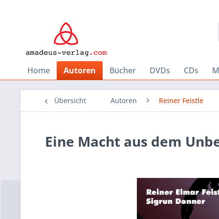
Home
Autoren
Bücher
DVDs
CDs
M
Übersicht
Autoren
Reiner Feistle
Eine Macht aus dem Unb