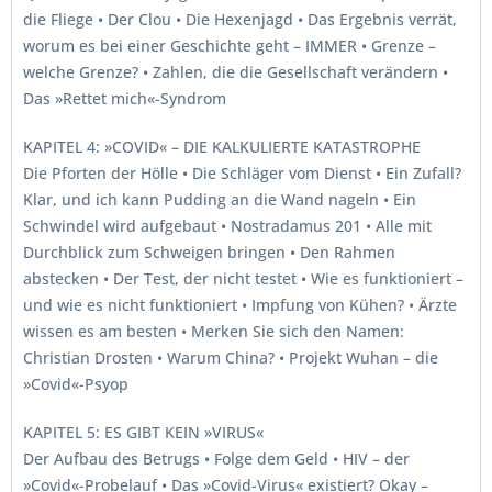
die Fliege • Der Clou • Die Hexenjagd • Das Ergebnis verrät,
worum es bei einer Geschichte geht – IMMER • Grenze –
welche Grenze? • Zahlen, die die Gesellschaft verändern •
Das »Rettet mich«-Syndrom
KAPITEL 4: »COVID« – DIE KALKULIERTE KATASTROPHE
Die Pforten der Hölle • Die Schläger vom Dienst • Ein Zufall?
Klar, und ich kann Pudding an die Wand nageln • Ein
Schwindel wird aufgebaut • Nostradamus 201 • Alle mit
Durchblick zum Schweigen bringen • Den Rahmen
abstecken • Der Test, der nicht testet • Wie es funktioniert –
und wie es nicht funktioniert • Impfung von Kühen? • Ärzte
wissen es am besten • Merken Sie sich den Namen:
Christian Drosten • Warum China? • Projekt Wuhan – die
»Covid«-Psyop
KAPITEL 5: ES GIBT KEIN »VIRUS«
Der Aufbau des Betrugs • Folge dem Geld • HIV – der
»Covid«-Probelauf • Das »Covid-Virus« existiert? Okay –