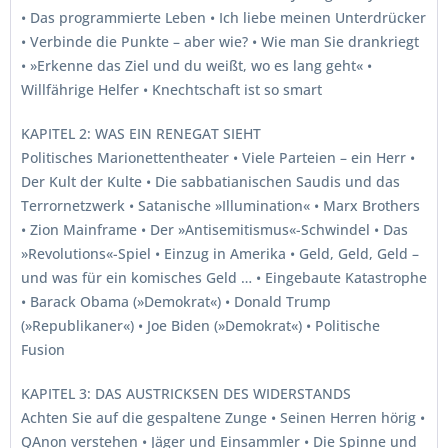
• Das programmierte Leben • Ich liebe meinen Unterdrücker
• Verbinde die Punkte – aber wie? • Wie man Sie drankriegt
• »Erkenne das Ziel und du weißt, wo es lang geht« •
Willfährige Helfer • Knechtschaft ist so smart
KAPITEL 2: WAS EIN RENEGAT SIEHT
Politisches Marionettentheater • Viele Parteien – ein Herr •
Der Kult der Kulte • Die sabbatianischen Saudis und das
Terrornetzwerk • Satanische »Illumination« • Marx Brothers
• Zion Mainframe • Der »Antisemitismus«-Schwindel • Das
»Revolutions«-Spiel • Einzug in Amerika • Geld, Geld, Geld –
und was für ein komisches Geld … • Eingebaute Katastrophe
• Barack Obama (»Demokrat«) • Donald Trump
(»Republikaner«) • Joe Biden (»Demokrat«) • Politische
Fusion
KAPITEL 3: DAS AUSTRICKSEN DES WIDERSTANDS
Achten Sie auf die gespaltene Zunge • Seinen Herren hörig •
QAnon verstehen • Jäger und Einsammler • Die Spinne und