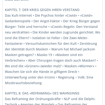
KAPITEL 7: DER KRIEG GEGEN IHREN VERSTAND
Das Kult-Internet • Die Psychos hinter »Covid« • »Covid«-
Gedankenspiele • Der Angst-Faktor • Der Krieg Bürger gegen
Bürger: Teile und herrsche • »Covid«-Regeln: Den Verstand
neu verdrahten • Die Kinder werden zugrunde gerichtet. Wo
sind die Eltern? • Isolation ist Folter • Die Zwei-Meter-
Fantasterei • Versuchskaninchen für den Kult • Zerstörung
der Identität durch Masken • Warum hat Michael Jackson
Masken getragen? • Maske-19 • »Masken sind ein
Verbrechen« • Aber Chirurgen tragen doch auch Masken? •
Wo sind die »Grünen« (wieder mal)? • Masken-»Würmer« •
Waschen Sie sich die Hände in giftigem Dreck •
Unterwerfung unter den Irrsinn • Regierung – Volk: Eine
Missbrauchsbeziehung
KAPITEL 8: DAS »REFRAMING« DES WAHNSINNS
Das Reframing der Ordnungskräfte • NLP und die Delphi-
Technik • Agenten des Wandels • Das Reframing der