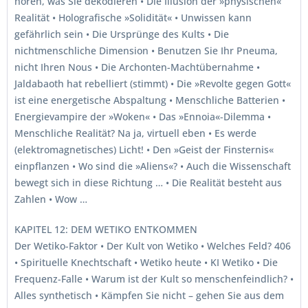
hören, was Sie dekodieren • Die Illusion der »physischen«
Realität • Holografische »Solidität« • Unwissen kann
gefährlich sein • Die Ursprünge des Kults • Die
nichtmenschliche Dimension • Benutzen Sie Ihr Pneuma,
nicht Ihren Nous • Die Archonten-Machtübernahme •
Jaldabaoth hat rebelliert (stimmt) • Die »Revolte gegen Gott«
ist eine energetische Abspaltung • Menschliche Batterien •
Energievampire der »Woken« • Das »Ennoia«-Dilemma •
Menschliche Realität? Na ja, virtuell eben • Es werde
(elektromagnetisches) Licht! • Den »Geist der Finsternis«
einpflanzen • Wo sind die »Aliens«? • Auch die Wissenschaft
bewegt sich in diese Richtung … • Die Realität besteht aus
Zahlen • Wow …
KAPITEL 12: DEM WETIKO ENTKOMMEN
Der Wetiko-Faktor • Der Kult von Wetiko • Welches Feld? 406
• Spirituelle Knechtschaft • Wetiko heute • KI Wetiko • Die
Frequenz-Falle • Warum ist der Kult so menschenfeindlich? •
Alles synthetisch • Kämpfen Sie nicht – gehen Sie aus dem