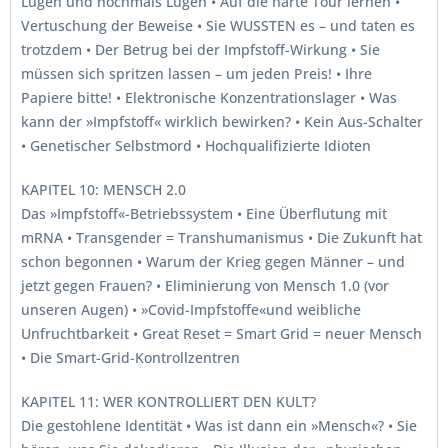
Lügen und nochmals Lügen • Auf die harte Tour lernen •
Vertuschung der Beweise • Sie WUSSTEN es – und taten es
trotzdem • Der Betrug bei der Impfstoff-Wirkung • Sie
müssen sich spritzen lassen – um jeden Preis! • Ihre
Papiere bitte! • Elektronische Konzentrationslager • Was
kann der »Impfstoff« wirklich bewirken? • Kein Aus-Schalter
• Genetischer Selbstmord • Hochqualifizierte Idioten
KAPITEL 10: MENSCH 2.0
Das »Impfstoff«-Betriebssystem • Eine Überflutung mit
mRNA • Transgender = Transhumanismus • Die Zukunft hat
schon begonnen • Warum der Krieg gegen Männer – und
jetzt gegen Frauen? • Eliminierung von Mensch 1.0 (vor
unseren Augen) • »Covid-Impfstoffe«und weibliche
Unfruchtbarkeit • Great Reset = Smart Grid = neuer Mensch
• Die Smart-Grid-Kontrollzentren
KAPITEL 11: WER KONTROLLIERT DEN KULT?
Die gestohlene Identität • Was ist dann ein »Mensch«? • Sie