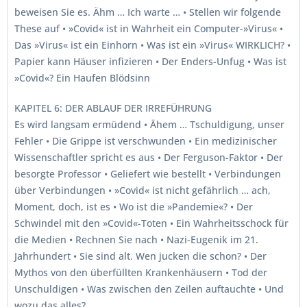
beweisen Sie es. Ähm … Ich warte … • Stellen wir folgende
These auf • »Covid« ist in Wahrheit ein Computer-»Virus« •
Das »Virus« ist ein Einhorn • Was ist ein »Virus« WIRKLICH? •
Papier kann Häuser infizieren • Der Enders-Unfug • Was ist
»Covid«? Ein Haufen Blödsinn
KAPITEL 6: DER ABLAUF DER IRREFÜHRUNG
Es wird langsam ermüdend • Ähem … Tschuldigung, unser
Fehler • Die Grippe ist verschwunden • Ein medizinischer
Wissenschaftler spricht es aus • Der Ferguson-Faktor • Der
besorgte Professor • Geliefert wie bestellt • Verbindungen
über Verbindungen • »Covid« ist nicht gefährlich … ach,
Moment, doch, ist es • Wo ist die »Pandemie«? • Der
Schwindel mit den »Covid«-Toten • Ein Wahrheitsschock für
die Medien • Rechnen Sie nach • Nazi-Eugenik im 21.
Jahrhundert • Sie sind alt. Wen jucken die schon? • Der
Mythos von den überfüllten Krankenhäusern • Tod der
Unschuldigen • Was zwischen den Zeilen auftauchte • Und
wozu das alles?