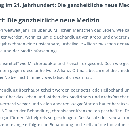
 im 21. Jahrhundert: Die ganzheitliche neue Med
t: Die ganzheitliche neue Medizin
en weltweit jährlich über 20 Millionen Menschen das Leben. Wie ka
tiger werden, wenn es um die Behandlung von Krebs und anderer Z
t Jahrzehnten eine unsichtbare, unheilvolle Allianz zwischen der 
e und der Medizinforschung?
nsmittel“ wie Milchprodukte und Fleisch für gesund. Doch wie gesun
hnten gegen diese unheilvolle Allianz. Oftmals beschreibt die „med
n“, aber nicht immer, was tatsächlich wahr ist.
ndlung überhaupt geheilt werden oder setzt jede Heilbehandlung 
htet über das Leben und Wirken des Mediziners und Krebsforsche
 Gerhard Seeger und vielen anderen Weggefährten hat er bereits 
UND auch der Behandlung chronischer Krankheiten geschaffen. D
gar für den Nobelpreis vorgeschlagen. Der Ansatz der Neural- un
rzehntelange erfolgreiche Behandlung und zielt auf die individue