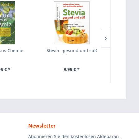
sus Chemie
Stevia - gesund und süß
Reisen mi
95 € *
9,95 € *
13
Newsletter
Abonnieren Sie den kostenlosen Aldebaran-