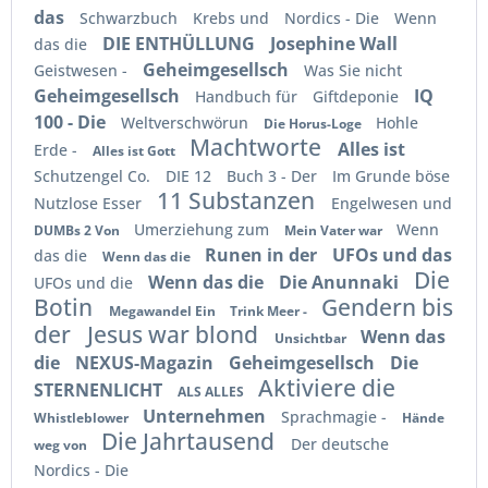
das
Schwarzbuch
Krebs und
Nordics - Die
Wenn
DIE ENTHÜLLUNG
Josephine Wall
das die
Geheimgesellsch
Geistwesen -
Was Sie nicht
Geheimgesellsch
IQ
Handbuch für
Giftdeponie
100 - Die
Weltverschwörun
Hohle
Die Horus-Loge
Machtworte
Alles ist
Erde -
Alles ist Gott
Schutzengel Co.
DIE 12
Buch 3 - Der
Im Grunde böse
11 Substanzen
Nutzlose Esser
Engelwesen und
Umerziehung zum
Wenn
DUMBs 2 Von
Mein Vater war
Runen in der
UFOs und das
das die
Wenn das die
Die
Wenn das die
Die Anunnaki
UFOs und die
Botin
Gendern bis
Megawandel Ein
Trink Meer -
der
Jesus war blond
Wenn das
Unsichtbar
die
NEXUS-Magazin
Geheimgesellsch
Die
Aktiviere die
STERNENLICHT
ALS ALLES
Unternehmen
Sprachmagie -
Whistleblower
Hände
Die Jahrtausend
Der deutsche
weg von
Nordics - Die