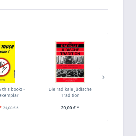
TIPP!
 this book! -
Die radikale jüdische
Die Gebur
exemplar
Tradition
Lügenpress
*
20,00 € *
9,
21,00 € *