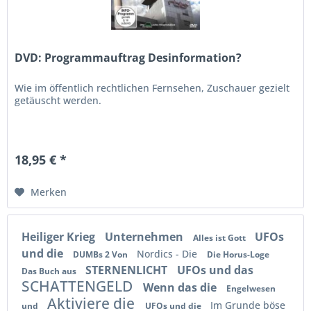
DVD: Programmauftrag Desinformation?
Wie im öffentlich rechtlichen Fernsehen, Zuschauer gezielt
getäuscht werden.
18,95 € *
Merken
Heiliger Krieg
Unternehmen
UFOs
Alles ist Gott
und die
Nordics - Die
DUMBs 2 Von
Die Horus-Loge
STERNENLICHT
UFOs und das
Das Buch aus
SCHATTENGELD
Wenn das die
Engelwesen
Aktiviere die
Im Grunde böse
und
UFOs und die