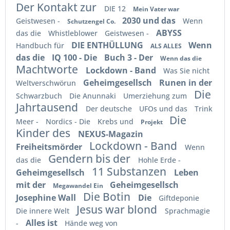
Der Kontakt zur
DIE 12
Mein Vater war
2030 und das
Geistwesen -
Wenn
Schutzengel Co.
ABYSS
das die
Whistleblower
Geistwesen -
DIE ENTHÜLLUNG
Wenn
Handbuch für
ALS ALLES
das die
IQ 100 - Die
Buch 3 - Der
Wenn das die
Machtworte
Lockdown - Band
Was Sie nicht
Geheimgesellsch
Runen in der
Weltverschwörun
Die
Schwarzbuch
Die Anunnaki
Umerziehung zum
Jahrtausend
Der deutsche
UFOs und das
Trink
Die
Meer -
Nordics - Die
Krebs und
Projekt
Kinder des
NEXUS-Magazin
Lockdown - Band
Freiheitsmörder
Wenn
Gendern bis der
das die
Hohle Erde -
11 Substanzen
Geheimgesellsch
Leben
mit der
Geheimgesellsch
Megawandel Ein
Die Botin
Josephine Wall
Die
Giftdeponie
Jesus war blond
Die innere Welt
Sprachmagie
Alles ist
-
Hände weg von