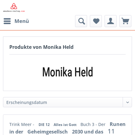
Menü
Produkte von Monika Held
Runen
Trink Meer -
Buch 3 - Der
DIE 12
Alles ist Gott
11
in der
Geheimgesellsch
2030 und das