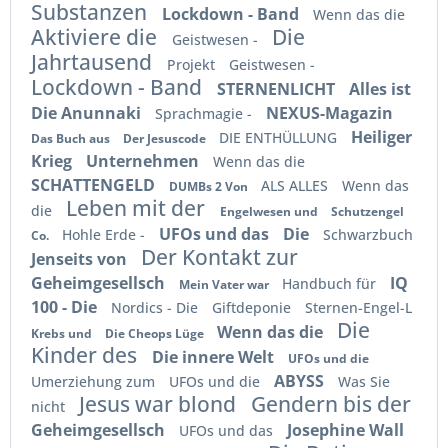
Substanzen
Lockdown - Band
Wenn das die
Aktiviere die
Die
Geistwesen -
Jahrtausend
Projekt
Geistwesen -
Lockdown - Band
STERNENLICHT
Alles ist
Die Anunnaki
NEXUS-Magazin
Sprachmagie -
Heiliger
DIE ENTHÜLLUNG
Das Buch aus
Der Jesuscode
Krieg
Unternehmen
Wenn das die
SCHATTENGELD
ALS ALLES
Wenn das
DUMBs 2 Von
Leben mit der
die
Engelwesen und
Schutzengel
UFOs und das
Die
Hohle Erde -
Schwarzbuch
Co.
Der Kontakt zur
Jenseits von
Geheimgesellsch
IQ
Handbuch für
Mein Vater war
100 - Die
Nordics - Die
Giftdeponie
Sternen-Engel-L
Die
Wenn das die
Krebs und
Die Cheops Lüge
Kinder des
Die innere Welt
UFOs und die
ABYSS
Umerziehung zum
UFOs und die
Was Sie
Jesus war blond
Gendern bis der
nicht
Geheimgesellsch
Josephine Wall
UFOs und das