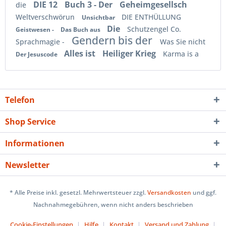
DIE 12
Buch 3 - Der
Geheimgesellsch
die
Weltverschwörun
DIE ENTHÜLLUNG
Unsichtbar
Die
Schutzengel Co.
Geistwesen -
Das Buch aus
Gendern bis der
Sprachmagie -
Was Sie nicht
Alles ist
Heiliger Krieg
Karma is a
Der Jesuscode
Telefon
Shop Service
Informationen
Newsletter
* Alle Preise inkl. gesetzl. Mehrwertsteuer zzgl.
Versandkosten
und ggf.
Nachnahmegebühren, wenn nicht anders beschrieben
Cookie-Einstellungen
Hilfe
Kontakt
Versand und Zahlung