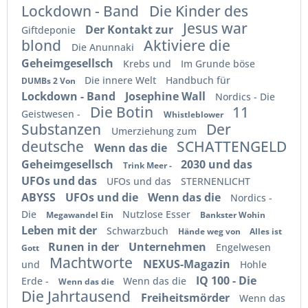
Lockdown - Band
Die Kinder des
Jesus war
Der Kontakt zur
Giftdeponie
blond
Aktiviere die
Die Anunnaki
Geheimgesellsch
Krebs und
Im Grunde böse
Die innere Welt
Handbuch für
DUMBs 2 Von
Lockdown - Band
Josephine Wall
Nordics - Die
Die Botin
11
Geistwesen -
Whistleblower
Substanzen
Der
Umerziehung zum
deutsche
SCHATTENGELD
Wenn das die
Geheimgesellsch
2030 und das
Trink Meer -
UFOs und das
UFOs und das
STERNENLICHT
ABYSS
UFOs und die
Wenn das die
Nordics -
Die
Nutzlose Esser
Megawandel Ein
Bankster Wohin
Leben mit der
Schwarzbuch
Hände weg von
Alles ist
Runen in der
Unternehmen
Engelwesen
Gott
Machtworte
NEXUS-Magazin
und
Hohle
IQ 100 - Die
Erde -
Wenn das die
Wenn das die
Die Jahrtausend
Freiheitsmörder
Wenn das