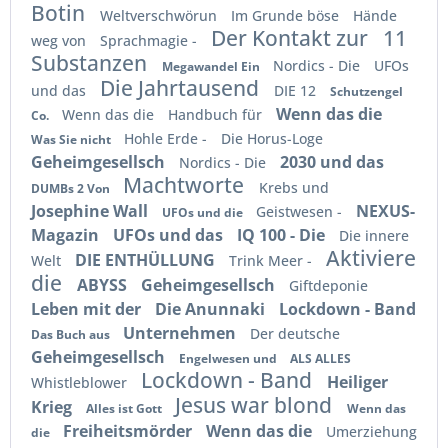
Botin
Weltverschwörun
Im Grunde böse
Hände
Der Kontakt zur
11
weg von
Sprachmagie -
Substanzen
Nordics - Die
UFOs
Megawandel Ein
Die Jahrtausend
und das
DIE 12
Schutzengel
Wenn das die
Wenn das die
Handbuch für
Co.
Hohle Erde -
Die Horus-Loge
Was Sie nicht
Geheimgesellsch
2030 und das
Nordics - Die
Machtworte
Krebs und
DUMBs 2 Von
Josephine Wall
NEXUS-
Geistwesen -
UFOs und die
Magazin
UFOs und das
IQ 100 - Die
Die innere
Aktiviere
DIE ENTHÜLLUNG
Welt
Trink Meer -
die
ABYSS
Geheimgesellsch
Giftdeponie
Leben mit der
Die Anunnaki
Lockdown - Band
Unternehmen
Der deutsche
Das Buch aus
Geheimgesellsch
Engelwesen und
ALS ALLES
Lockdown - Band
Heiliger
Whistleblower
Jesus war blond
Krieg
Alles ist Gott
Wenn das
Freiheitsmörder
Wenn das die
Umerziehung
die