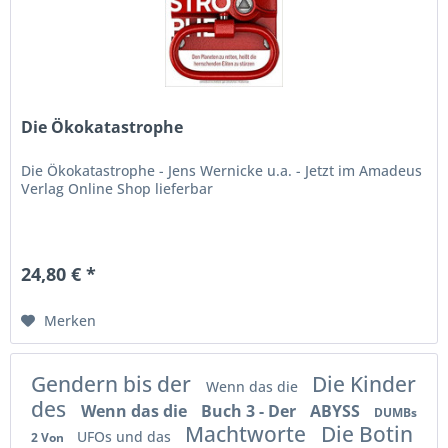
Die Ökokatastrophe
Die Ökokatastrophe - Jens Wernicke u.a. - Jetzt im Amadeus
Verlag Online Shop lieferbar
24,80 € *
Merken
Gendern bis der
Die Kinder
Wenn das die
des
Wenn das die
Buch 3 - Der
ABYSS
DUMBs
Machtworte
Die Botin
UFOs und das
2 Von