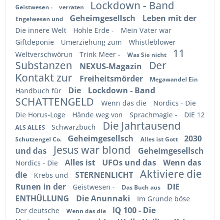
Lockdown - Band
Geistwesen -
verraten
Geheimgesellsch
Leben mit der
Engelwesen und
Die innere Welt
Hohle Erde -
Mein Vater war
Giftdeponie
Umerziehung zum
Whistleblower
11
Weltverschwörun
Trink Meer -
Was Sie nicht
Substanzen
Der
NEXUS-Magazin
Kontakt zur
Freiheitsmörder
Megawandel Ein
Die
Lockdown - Band
Handbuch für
SCHATTENGELD
Wenn das die
Nordics - Die
Die Horus-Loge
Hände weg von
Sprachmagie -
DIE 12
Die Jahrtausend
Schwarzbuch
ALS ALLES
Geheimgesellsch
2030
Schutzengel Co.
Alles ist Gott
Jesus war blond
und das
Geheimgesellsch
Alles ist
UFOs und das
Wenn das
Nordics - Die
Aktiviere die
die
STERNENLICHT
Krebs und
Runen in der
DIE
Geistwesen -
Das Buch aus
ENTHÜLLUNG
Die Anunnaki
Im Grunde böse
IQ 100 - Die
Der deutsche
Wenn das die