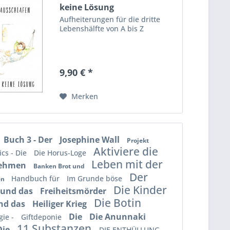
keine Lösung
Aufheiterungen für die dritte
Lebenshälfte von A bis Z
9,90 € *
Merken
Buch 3 - Der
Josephine Wall
Projekt
Aktiviere die
cs - Die
Die Horus-Loge
Leben mit der
nehmen
Banken Brot und
Der
Handbuch für
Im Grunde böse
en
Die Kinder
 und das
Freiheitsmörder
Die Botin
nd das
Heiliger Krieg
Die
Die Anunnaki
ie -
Giftdeponie
11 Substanzen
Die
DIE ENTHÜLLUNG