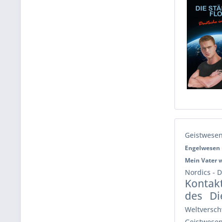
Geistwesen
Engelwesen
Mein Vater 
Nordics - 
Kontak
des
Di
Weltversc
Geistwesen