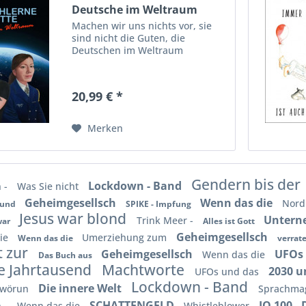
Deutsche im Weltraum
Machen wir uns nichts vor, sie
sind nicht die Guten, die
Deutschen im Weltraum
20,99 € *
Merken
Gendern bis der
Lockdown - Band
 -
Was Sie nicht
Geheimgesellsch
Wenn das die
Nordi
 und
SPIKE - Impfung
Jesus war blond
Unter
Trink Meer -
war
Alles ist Gott
Geheimgesellsch
Die
Umerziehung zum
Wenn das die
verrat
t zur
Geheimgesellsch
UFOs
Wenn das die
Das Buch aus
e Jahrtausend
Machtworte
2030 u
UFOs und das
Lockdown - Band
Die innere Welt
hwörun
Sprachmag
SCHATTENGELD
IQ 100 - 
 -
Wenn das die
Whistleblower