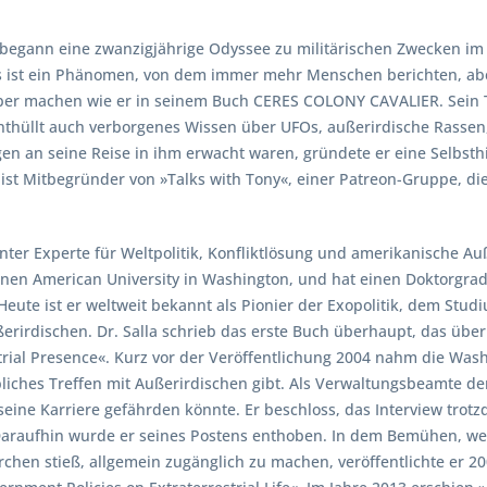
 begann eine zwanzigjährige Odyssee zu militärischen Zwecken 
as ist ein Phänomen, von dem immer mehr Menschen berichten, ab
ber machen wie er in seinem Buch CERES COLONY CAVALIER. Sein T
üllt auch verborgenes Wissen über UFOs, außerirdische Rassen
n an seine Reise in ihm erwacht waren, gründete er eine Selbsthi
ist Mitbegründer von »Talks with Tony«, einer Patreon-Gruppe, di
nter Experte für Weltpolitik, Konfliktlösung und amerikanische Auß
nen American University in Washington, und hat einen Doktorgrad
Heute ist er weltweit bekannt als Pionier der Exopolitik, dem Stu
irdischen. Dr. Salla schrieb das erste Buch überhaupt, das über
restrial Presence«. Kurz vor der Veröffentlichung 2004 nahm die Wa
liches Treffen mit Außerirdischen gibt. Als Verwaltungsbeamte de
 seine Karriere gefährden könnte. Er beschloss, das Interview trot
Daraufhin wurde er seines Postens enthoben. In dem Bemühen, we
chen stieß, allgemein zugänglich zu machen, veröffentlichte er 20