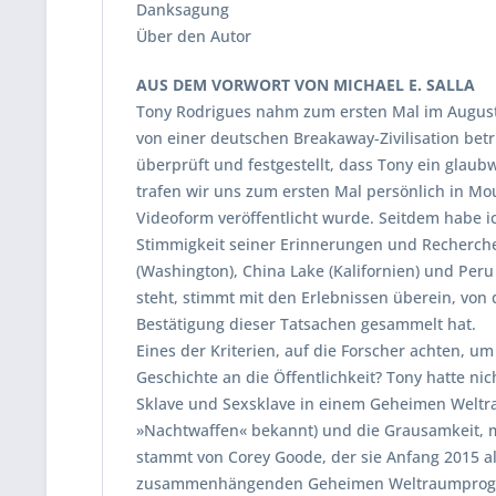
Danksagung
Über den Autor
AUS DEM VORWORT VON MICHAEL E. SALLA
Tony Rodrigues nahm zum ersten Mal im August
von einer deutschen Breakaway-Zivilisation bet
überprüft und festgestellt, dass Tony ein glaub
trafen wir uns zum ersten Mal persönlich in Moun
Videoform veröffentlicht wurde. Seitdem habe ic
Stimmigkeit seiner Erinnerungen und Recherchen.
(Washington), China Lake (Kalifornien) und Peru 
steht, stimmt mit den Erlebnissen überein, von 
Bestätigung dieser Tatsachen gesammelt hat.
Eines der Kriterien, auf die Forscher achten, um
Geschichte an die Öffentlichkeit? Tony hatte nic
Sklave und Sexsklave in einem Geheimen Weltr
»Nachtwaffen« bekannt) und die Grausamkeit, mit
stammt von Corey Goode, der sie Anfang 2015 
zusammenhängenden Geheimen Weltraumprogramm