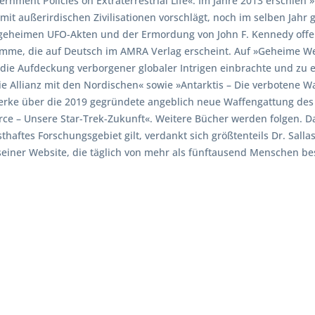
rnment Policies on Extraterrestrial Life«. Im Jahre 2013 erschien
 außerirdischen Zivilisationen vorschlägt, noch im selben Jahr g
eheimen UFO-Akten und der Ermordung von John F. Kennedy offe
mme, die auf Deutsch im AMRA Verlag erscheint. Auf »Geheime W
die Aufdeckung verborgener globaler Intrigen einbrachte und zu e
Allianz mit den Nordischen« sowie »Antarktis – Die verbotene Wa
rke über die 2019 gegründete angeblich neue Waffengattung des 
rce – Unsere Star-Trek-Zukunft«. Weitere Bücher werden folgen. D
haftes Forschungsgebiet gilt, verdankt sich größtenteils Dr. Sall
iner Website, die täglich von mehr als fünftausend Menschen be