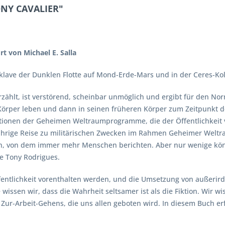
ONY CAVALIER"
t von Michael E. Salla
ave der Dunklen Flotte auf Mond-Erde-Mars und in der Ceres-Ko
zählt, ist verstörend, scheinbar unmöglich und ergibt für den No
 Körper leben und dann in seinen früheren Körper zum Zeitpunkt 
ionen der Geheimen Weltraumprogramme, die der Öffentlichkeit v
jährige Reise zu militärischen Zwecken im Rahmen Geheimer Welt
en, von dem immer mehr Menschen berichten. Aber nur wenige könne
 Tony Rodrigues.
Öffentlichkeit vorenthalten werden, und die Umsetzung von außerir
e wissen wir, dass die Wahrheit seltsamer ist als die Fiktion. Wir
 Zur-Arbeit-Gehens, die uns allen geboten wird. In diesem Buch erf