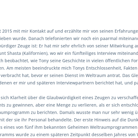
 2015 mit mir Kontakt auf und erzählte mir von seinen Erfahru
rieben wurde. Danach telefonierten wir noch ein paarmal miteinand
würdiger Zeuge ist: Er hat mir sehr ehrlich von seiner Mitwirkung 
t Shasta (Kalifornien), wo wir ein fünfteiliges Interview miteinan
h beobachtet, wie Tony seine Geschichte in vielen öffentlichen Fo
 Am meisten beeindruckte mich Tonys Entschlossenheit, Fakten aus 
verbracht hat, bevor er seinen Dienst im Weltraum antrat. Das Glei
denen er mir und späteren Interviewpartnern berichtet hat, und p
 sich Klarheit über die Glaubwürdigkeit eines Zeugen zu verschaffen
hts zu gewinnen, aber eine Menge zu verlieren, als er sich entschl
aumprogramm zu berichten. Damals wusste man nur sehr wenig üb
 der sie ihr Personal behandelte. Der erste Hinweis auf die Dunkle
als eines von fünf ihm bekannten Geheimen Weltraumprogrammen b
s wurde zu einem späteren Zeitpunkt desselben Jahres von Wi