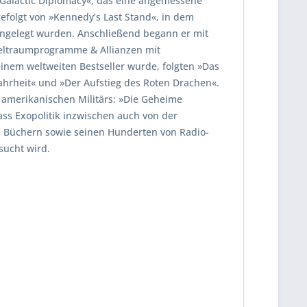
 »Galactic Diplomacy«, das eine angemessene
efolgt von »Kennedy’s Last Stand«, in dem
ngelegt wurden. Anschließend begann er mit
eltraumprogramme & Allianzen mit
inem weltweiten Bestseller wurde, folgten »Das
hrheit« und »Der Aufstieg des Roten Drachen«.
amerikanischen Militärs: »Die Geheime
ass Exopolitik inzwischen auch von der
as Büchern sowie seinen Hunderten von Radio-
sucht wird.