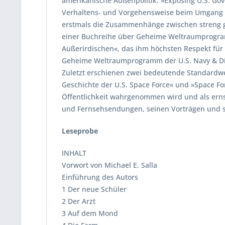
amerikanische Außenpolitik: »Exposing U.S. Gove
Verhaltens- und Vorgehensweise beim Umgang mit
erstmals die Zusammenhänge zwischen streng g
einer Buchreihe über Geheime Weltraumprogra
Außerirdischen«, das ihm höchsten Respekt für 
Geheime Weltraumprogramm der U.S. Navy & Die 
Zuletzt erschienen zwei bedeutende Standardwe
Geschichte der U.S. Space Force« und »Space Fo
Öffentlichkeit wahrgenommen wird und als ernst
und Fernsehsendungen, seinen Vorträgen und se
Leseprobe
INHALT
Vorwort von Michael E. Salla
Einführung des Autors
1 Der neue Schüler
2 Der Arzt
3 Auf dem Mond