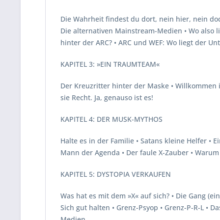
Die Wahrheit findest du dort, nein hier, nein do
Die alternativen Mainstream-Medien • Wo also li
hinter der ARC? • ARC und WEF: Wo liegt der U
KAPITEL 3: »EIN TRAUMTEAM«
Der Kreuzritter hinter der Maske • Willkommen i
sie Recht. Ja, genauso ist es!
KAPITEL 4: DER MUSK-MYTHOS
Halte es in der Familie • Satans kleine Helfer 
Mann der Agenda • Der faule X-Zauber • Warum h
KAPITEL 5: DYSTOPIA VERKAUFEN
Was hat es mit dem »X« auf sich? • Die Gang (ei
Sich gut halten • Grenz-Psyop • Grenz-P-R-L • Das
Medien