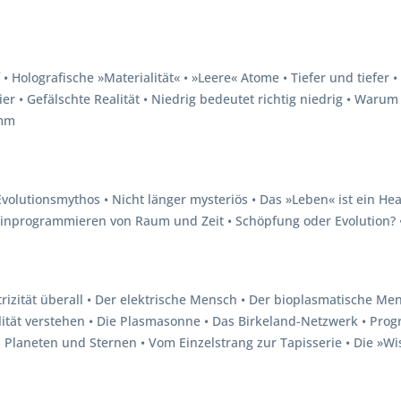
 Holografische »Materialität« • »Leere« Atome • Tiefer und tiefer •
leier • Gefälschte Realität • Niedrig bedeutet richtig niedrig • War
umm
lutionsmythos • Nicht länger mysteriös • Das »Leben« ist ein Head
s Einprogrammieren von Raum und Zeit • Schöpfung oder Evolution
trizität überall • Der elektrische Mensch • Der bioplasmatische M
lität verstehen • Die Plasmasonne • Das Birkeland-Netzwerk • Prog
n Planeten und Sternen • Vom Einzelstrang zur Tapisserie • Die »Wi