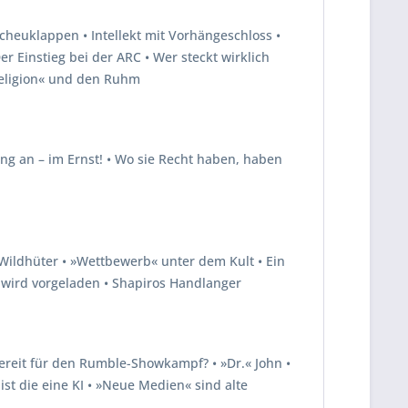
Scheuklappen • Intellekt mit Vorhängeschloss •
r Einstieg bei der ARC • Wer steckt wirklich
Religion« und den Ruhm
ng an – im Ernst! • Wo sie Recht haben, haben
d Wildhüter • »Wettbewerb« unter dem Kult • Ein
 wird vorgeladen • Shapiros Handlanger
Bereit für den Rumble-Showkampf? • »Dr.« John •
 ist die eine KI • »Neue Medien« sind alte