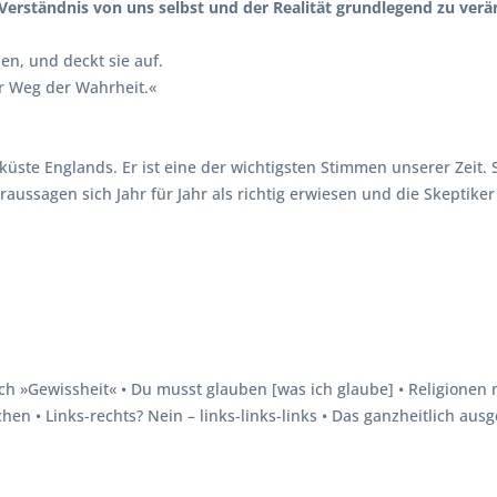
r Verständnis von uns selbst und der Realität grundlegend zu verä
en, und deckt sie auf.
r Weg der Wahrheit.«
̈dküste Englands. Er ist eine der wichtigsten Stimmen unserer Zei
aussagen sich Jahr für Jahr als richtig erwiesen und die Skeptik
»Gewissheit« • Du musst glauben [was ich glaube] • Religionen 
chen • Links-rechts? Nein – links-links-links • Das ganzheitlich a