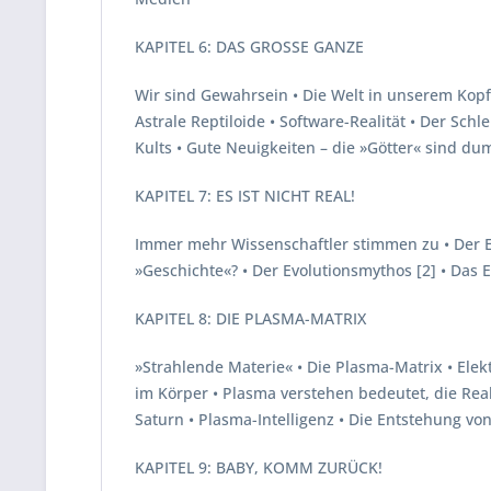
KAPITEL 6: DAS GROSSE GANZE
Wir sind Gewahrsein • Die Welt in unserem Kopf •
Astrale Reptiloide • Software-Realität • Der Sch
Kults • Gute Neuigkeiten – die »Götter« sind d
KAPITEL 7: ES IST NICHT REAL!
Immer mehr Wissenschaftler stimmen zu • Der Evo
»Geschichte«? • Der Evolutionsmythos [2] • Da
KAPITEL 8: DIE PLASMA-MATRIX
»Strahlende Materie« • Die Plasma-Matrix • Elek
im Körper • Plasma verstehen bedeutet, die Rea
Saturn • Plasma-Intelligenz • Die Entstehung vo
KAPITEL 9: BABY, KOMM ZURÜCK!