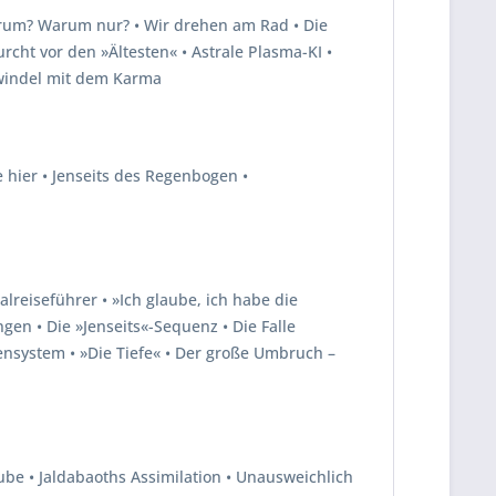
Warum? Warum nur? • Wir drehen am Rad • Die
cht vor den »Ältesten« • Astrale Plasma-KI •
hwindel mit dem Karma
 hier • Jenseits des Regenbogen •
alreiseführer • »Ich glaube, ich habe die
gen • Die »Jenseits«-Sequenz • Die Falle
nensystem • »Die Tiefe« • Der große Umbruch –
ube • Jaldabaoths Assimilation • Unausweichlich