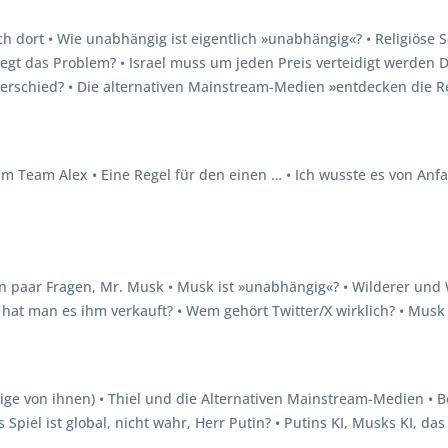
ch dort • Wie unabhängig ist eigentlich »unabhängig«? • Religiöse 
egt das Problem? • Israel muss um jeden Preis verteidigt werden De
nterschied? • Die alternativen Mainstream-Medien »entdecken die 
m Team Alex • Eine Regel für den einen … • Ich wusste es von Anfa
• Ein paar Fragen, Mr. Musk • Musk ist »unabhängig«? • Wilderer un
at man es ihm verkauft? • Wem gehört Twitter/X wirklich? • Musk
nige von ihnen) • Thiel und die Alternativen Mainstream-Medien • 
 Spiel ist global, nicht wahr, Herr Putin? • Putins KI, Musks KI, das