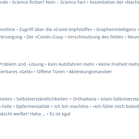
ande • Science-fiction? Nein – Science Fact • Assimilation der »Na
nzlinie • Zugriff über die »Covid-Impfstoffe« • Graphenintelligenz
ersorgung • Der »Covid«-Coup • Verschmutzung des Feldes • Neuver
Problem und -Lösung • Kein Autofahren mehr • Keine Freiheit mehr
mmierbares »Geld« • Offene Türen • Ablenkungsmanöver
keiten • Selbstverständlichkeiten = Orthodoxie • Islam-Selbstverst
Falle • Opfermentalität = Ich bin machtlos • »Ich fühle mich belei
wäscht weißer! Haha … • Es ist egal