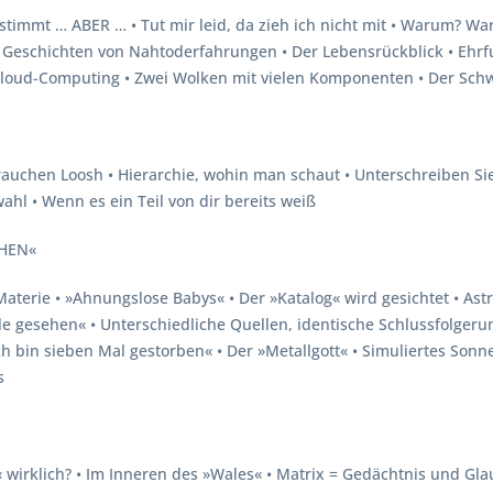
 stimmt … ABER … • Tut mir leid, da zieh ich nicht mit • Warum? 
 Geschichten von Nahtoderfahrungen • Der Lebensrückblick • Ehrfur
 Cloud-Computing • Zwei Wolken mit vielen Komponenten • Der Sc
rauchen Loosh • Hierarchie, wohin man schaut • Unterschreiben Sie
ahl • Wenn es ein Teil von dir bereits weiß
EHEN«
 Materie • »Ahnungslose Babys« • Der »Katalog« wird gesichtet • Astr
le gesehen« • Unterschiedliche Quellen, identische Schlussfolgerun
Ich bin sieben Mal gestorben« • Der »Metallgott« • Simuliertes Son
s
« wirklich? • Im Inneren des »Wales« • Matrix = Gedächtnis und Gla