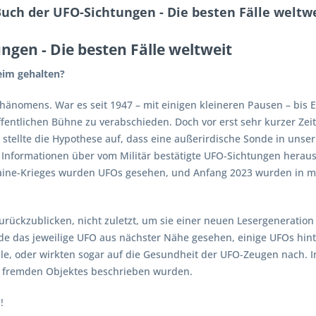
ch der UFO-Sichtungen - Die besten Fälle weltw
gen - Die besten Fälle weltweit
eim gehalten?
hänomens. War es seit 1947 – mit einigen kleineren Pausen – bis 
fentlichen Bühne zu verabschieden. Doch vor erst sehr kurzer Zei
r stellte die Hypothese auf, dass eine außerirdische Sonde in un
 Informationen über vom Militär bestätigte UFO-Sichtungen herau
ine-Krieges wurden UFOs gesehen, und Anfang 2023 wurden in me
t zurückzublicken, nicht zuletzt, um sie einer neuen Lesergeneratio
de das jeweilige UFO aus nächster Nähe gesehen, einige UFOs hint
le, oder wirkten sogar auf die Gesundheit der UFO-Zeugen nach. 
es fremden Objektes beschrieben wurden.
!