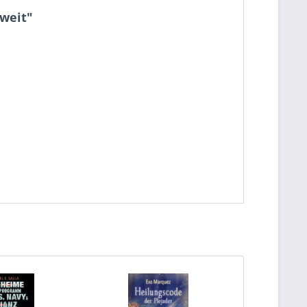
tweit"
TIPP!