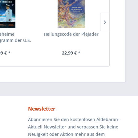
eheime
Heilungscode der Plejader
Die Mani
ramm der U.S.
An
y &...
99 € *
22,99 € *
22
Newsletter
Abonnieren Sie den kostenlosen Aldebaran-
Aktuell Newsletter und verpassen Sie keine
Neuigkeit oder Aktion mehr aus dem