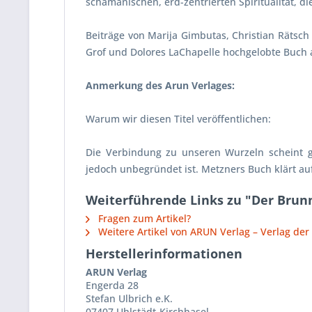
schamanischen, erd-zentrierten Spiritualität, d
Beiträge von Marija Gimbutas, Christian Rätsc
Grof und Dolores LaChapelle hochgelobte Buch 
Anmerkung des Arun Verlages:
Warum wir diesen Titel veröffentlichen:
Die Verbindung zu unseren Wurzeln scheint g
jedoch unbegründet ist. Metzners Buch klärt au
Weiterführende Links zu "Der Brun
Fragen zum Artikel?
Weitere Artikel von ARUN Verlag – Verlag der
Herstellerinformationen
ARUN Verlag
Engerda 28
Stefan Ulbrich e.K.
07407 Uhlstädt-Kirchhasel