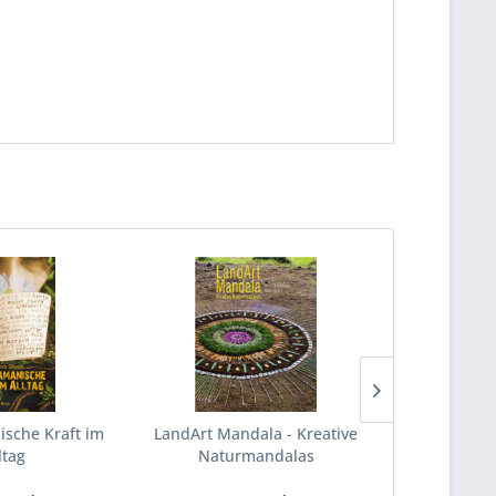
TIPP!
sche Kraft im
LandArt Mandala - Kreative
Wilde Krä
ltag
Naturmandalas
F