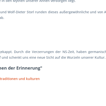
ie in den Mythen unserer Ahnen verborgen liegt.
h und Wolf-Dieter Storl runden dieses außergewöhnliche und von
ab.
ekappt. Durch die Verzerrungen der NS-Zeit, haben germanisc
f und schenkt uns eine neue Sicht auf die Wurzeln unserer Kultur.
nen der Erinnerung"
 traditionen und kulturen