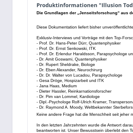
Produktinformationen "Illusion Tod:
Die Grundlagen der „Jenseitsforschung“ aus de
Diese Dokumentation liefert bisher unveröffentlicht
Exklusiv-Interviews und Vorträge mit den Top-Fors
- Prof. Dr. Hans-Peter Dürr, Quantenphysiker
- Prof. Dr. Ernst Senkowski, ITK
- Prof. Dr. Erlendur Haraldsson, Parapsychologe u
- Dr. Amit Goswami, Quantenphysiker
- Dr. Rupert Sheldrake, Biologe
- Dr. Eben Alexander, Neurochirurg
- Dr. Dr. Walter von Lucadou, Parapsychologe
- Gesa Dröge, Hospizarbeit und ITK
- Jana Haas, Medium
- Dieter Hassler, Reinkarnationsforscher
- Dr. Pim van Lommel, Kardiologe
- Dipl.-Psychologe Rolf-Ulrich Kramer, Transperson
- Dr. Raymond A. Moody, Weltbekannter Sterbefors
Keine andere Frage hat die Menschheit seit jeher 
In den letzten Jahrzehnten wurde die Antwort dara
beantworten ist. Unser Bewusstsein überlebt den 