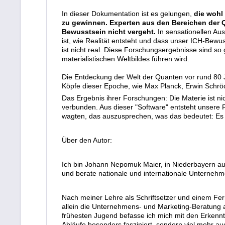
In dieser Dokumentation ist es gelungen,
die wohl
zu gewinnen. Experten aus den Bereichen der Q
Bewusstsein nicht vergeht.
In sensationellen Aus
ist, wie Realität entsteht und dass unser ICH-Bew
ist nicht real. Diese Forschungsergebnisse sind s
materialistischen Weltbildes führen wird.
Die Entdeckung der Welt der Quanten vor rund 80 J
Köpfe dieser Epoche, wie Max Planck, Erwin Schröd
Das Ergebnis ihrer Forschungen: Die Materie ist nic
verbunden. Aus dieser "Software" entsteht unsere R
wagten, das auszusprechen, was das bedeutet: Es gib
Über den Autor:
Ich bin Johann Nepomuk Maier, in Niederbayern auf
und berate nationale und internationale Unterneh
Nach meiner Lehre als Schriftsetzer und einem Fern
allein die Unternehmens- und Marketing-Beratung an
frühesten Jugend befasse ich mich mit den Erkennt
Abläufe besonders fasziniert, sondern viel mehr au