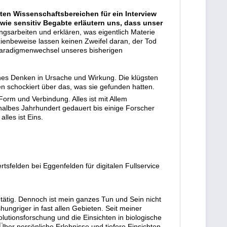
ten Wissenschaftsbereichen für ein Interview
ie sensitiv Begabte erläutern uns, dass unser
gsarbeiten und erklären, was eigentlich Materie
zienbeweise lassen keinen Zweifel daran, der Tod
 Paradigmenwechsel unseres bisherigen
ches Denken in Ursache und Wirkung. Die klügsten
n schockiert über das, was sie gefunden hatten.
Form und Verbindung. Alles ist mit Allem
halbes Jahrhundert gedauert bis einige Forscher
lles ist Eins.
sfelden bei Eggenfelden für digitalen Fullservice
 tätig. Dennoch ist mein ganzes Tun und Sein nicht
ungriger in fast allen Gebieten. Seit meiner
utionsforschung und die Einsichten in biologische
ber persönliche Erlebnisse und tiefere Einsichten