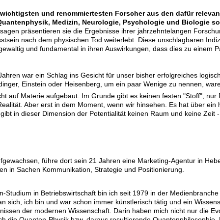
 wichtigsten und renommiertesten Forscher aus den dafür relevan
uantenphysik, Medizin, Neurologie, Psychologie und Biologie sow
sagen präsentieren sie die Ergebnisse ihrer jahrzehntelangen Forschun
usstsein nach dem physischen Tod weiterlebt. Diese unschlagbaren Indi
o gewaltig und fundamental in ihren Auswirkungen, dass dies zu einem
ahren war ein Schlag ins Gesicht für unser bisher erfolgreiches logis
inger, Einstein oder Heisenberg, um ein paar Wenige zu nennen, ware
ht auf Materie aufgebaut. Im Grunde gibt es keinen festen "Stoff", nur 
ealität. Aber erst in dem Moment, wenn wir hinsehen. Es hat über ein 
t in dieser Dimension der Potentialität keinen Raum und keine Zeit - a
gewachsen, führe dort sein 21 Jahren eine Marketing-Agentur in Hebert
men in Sachen Kommunikation, Strategie und Positionierung.
-Studium in Betriebswirtschaft bin ich seit 1979 in der Medienbranche
 sich, ich bin und war schon immer künstlerisch tätig und ein Wissensh
nissen der modernen Wissenschaft. Darin haben mich nicht nur die Evol
ch die Quanten-Physik bzw. daraus resultierende Quantenphilosophie. Ü