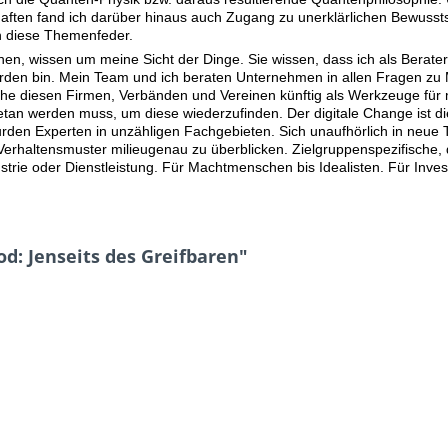
chaften fand ich darüber hinaus auch Zugang zu unerklärlichen Bewu
ch diese Themenfeder.
n, wissen um meine Sicht der Dinge. Sie wissen, dass ich als Berater 
 bin. Mein Team und ich beraten Unternehmen in allen Fragen zu M
 diesen Firmen, Verbänden und Vereinen künftig als Werkzeuge für me
etan werden muss, um diese wiederzufinden. Der digitale Change ist d
rden Experten in unzähligen Fachgebieten. Sich unaufhörlich in neue 
erhaltensmuster milieugenau zu überblicken. Zielgruppenspezifische
strie oder Dienstleistung. Für Machtmenschen bis Idealisten. Für Inves
od: Jenseits des Greifbaren"