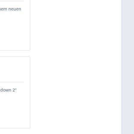
inem neuen
kdown 2“