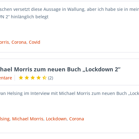
hen versetzt diese Aussage in Wallung, aber ich habe sie in me
 2“ hinlänglich belegt
orris
,
Corona
,
Covid
ichael Morris zum neuen Buch „Lockdown 2“
ntare
(
2
)
 van Helsing im Interview mit Michael Morris zum neuen Buch „Loc
lsing
,
Michael Morris
,
Lockdown
,
Corona