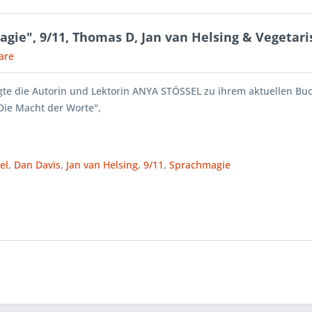
agie", 9/11, Thomas D, Jan van Helsing & Vegetar
are
gte die Autorin und Lektorin ANYA STÖSSEL zu ihrem aktuellen Bu
Die Macht der Worte",
el
,
Dan Davis
,
Jan van Helsing
,
9/11
,
Sprachmagie