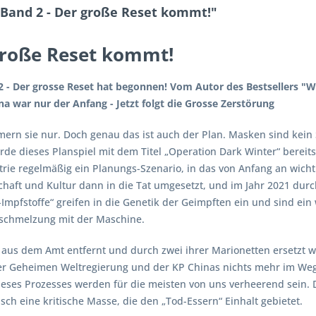
Band 2 - Der große Reset kommt!"
große Reset kommt!
- Der grosse Reset hat begonnen! Vom Autor des Bestsellers "Wa
na war nur der Anfang - Jetzt folgt die Grosse Zerstörung
ern sie nur. Doch genau das ist auch der Plan. Masken sind kein
de dieses Planspiel mit dem Titel „Operation Dark Winter“ bereits
rie regelmäßig ein Planungs-Szenario, in das von Anfang an wicht
chaft und Kultur dann in die Tat umgesetzt, und im Jahr 2021 du
pfstoffe“ greifen in die Genetik der Geimpften ein und sind ein wi
schmelzung mit der Maschine.
aus dem Amt entfernt und durch zwei ihrer Marionetten ersetzt wu
r Geheimen Weltregierung und der KP Chinas nichts mehr im Weg
dieses Prozesses werden für die meisten von uns verheerend sein. 
rasch eine kritische Masse, die den „Tod-Essern“ Einhalt gebietet.