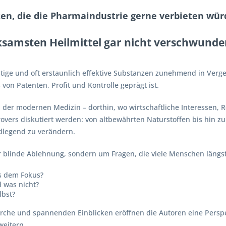
n, die die Pharmaindustrie gerne verbieten würde
ksamsten Heilmittel gar nicht verschwunde
stige und oft erstaunlich effektive Substanzen zunehmend in Verge
 von Patenten, Profit und Kontrolle geprägt ist.
en der modernen Medizin – dorthin, wo wirtschaftliche Interessen,
ntrovers diskutiert werden: von altbewährten Naturstoffen bis hin 
dlegend zu verändern.
r blinde Ablehnung, sondern um Fragen, die viele Menschen längst
s dem Fokus?
d was nicht?
lbst?
erche und spannenden Einblicken eröffnen die Autoren eine Pers
weitern.