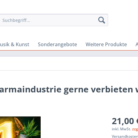
usik & Kunst
Sonderangebote
Weitere Produkte
A
harmaindustrie gerne verbieten
21,00 
inkl. MwSt.
zzg
Versandkosten