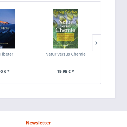
 Tibeter
Natur versus Chemie
Stevia - 
90 € *
19,95 € *
9,
Newsletter