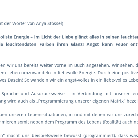
 der Worte“ von Anya Stössel)
ftvollste Energie – im Licht der Liebe glänzt alles in seinen leuch
e leuchtendsten Farben ihren Glanz! Angst kann Feuer entf
 wir uns bereits weiter vorne im Buch angesehen. Wir sehen, dass
m Leben umzuwandeln in liebevolle Energie. Durch eine positiv
s Dasein! So wandeln wir ein angst-volles in ein liebe-volles Leb
ere Sprache und Ausdrucksweise – in Verbindung mit unseren 
ng wird auch als „Programmierung unserer eigenen Matrix“ bezeic
eben unseren Lebenssituationen, in und mit denen wir uns zurech
mmieren somit neben dem Programm des Lebens (Realität) auch no
“ macht uns beispielsweise bewusst (programmiert), dass was