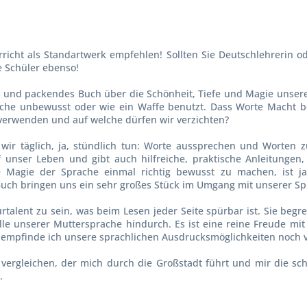
richt als Standartwerk empfehlen! Sollten Sie Deutschlehrerin 
e Schüler ebenso!
es und packendes Buch über die Schönheit, Tiefe und Magie unse
rache unbewusst oder wie ein Waffe benutzt. Dass Worte Macht b
verwenden und auf welche dürfen wir verzichten?
ir täglich, ja, stündlich tun: Worte aussprechen und Worten zu
unser Leben und gibt auch hilfreiche, praktische Anleitungen
e Magie der Sprache einmal richtig bewusst zu machen, ist ja 
h bringen uns ein sehr großes Stück im Umgang mit unserer Spr
urtalent zu sein, was beim Lesen jeder Seite spürbar ist. Sie begre
ülle unserer Muttersprache hindurch. Es ist eine reine Freude mit
 empfinde ich unsere sprachlichen Ausdrucksmöglichkeiten noch vi
 vergleichen, der mich durch die Großstadt führt und mir die sc
.