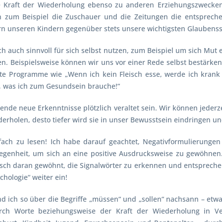
 Kraft der Wiederholung ebenso zu anderen Erziehungszwecken 
n zum Beispiel die Zuschauer und die Zeitungen die entsprech
ern unseren Kindern gegenüber stets unsere wichtigsten Glaubenss
ch auch sinnvoll für sich selbst nutzen, zum Beispiel um sich Mu
en. Beispielsweise können wir uns vor einer Rede selbst bestär
 Alte Programme wie „Wenn ich kein Fleisch esse, werde ich krank
s, was ich zum Gesundsein brauche!“
ende neue Erkenntnisse plötzlich veraltet sein. Wir können jederz
ederholen, desto tiefer wird sie in unser Bewusstsein eindringen un
fach zu lesen! Ich habe darauf geachtet, Negativformulierungen
Gelegenheit, um sich an eine positive Ausdrucksweise zu gewöhn
sch daran gewöhnt, die Signalwörter zu erkennen und entsprechen
hologie“ weiter ein!
d ich so über die Begriffe „müssen“ und „sollen“ nachsann – etwa
ch Worte beziehungsweise der Kraft der Wiederholung in Ve