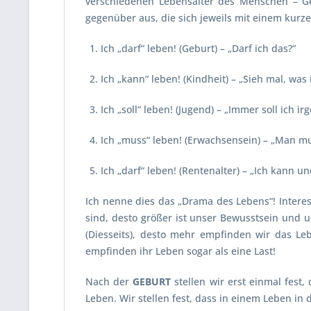
verschiedenen Lebensalter des Menschen – Ge
gegenüber aus, die sich jeweils mit einem kur
Ich „
darf“
leben! (Geburt) – „Darf ich das?“
Ich „
kann“
leben! (Kindheit) – „Sieh mal, was 
Ich „
soll“
leben! (Jugend) – „Immer soll ich ir
Ich „
muss“
leben! (Erwachsensein) – „Man mus
Ich „
darf“
leben! (Rentenalter) – „Ich kann und
Ich nenne dies das „Drama des Lebens“! Interess
sind, desto größer ist unser Bewusstsein und 
(Diesseits), desto mehr empfinden wir das 
empfinden ihr Leben sogar als eine Last!
Nach der
GEBURT
stellen wir erst einmal fest,
Leben. Wir stellen fest, dass in einem Leben in 