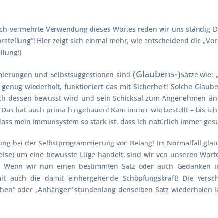
ch vermehrte Verwendung dieses Wortes reden wir uns ständig Dru
Vorstellung“! Hier zeigt sich einmal mehr, wie entscheidend die „V
llung!)
(Glaubens-)
mmierungen und Selbstsuggestionen sind
Sätze wie: 
enug wiederholt, funktioniert das mit Sicherheit! Solche Glaube
ch dessen bewusst wird und sein Schicksal zum Angenehmen ände
 Das hat auch prima hingehauen! Kam immer wie bestellt – bis ich
 dass mein Immunsystem so stark ist, dass ich natürlich immer ges
olung bei der Selbstprogrammierung von Belang! Im Normalfall gla
eise) um eine bewusste Lüge handelt, sind wir von unseren Worte
. Wenn wir nun einen bestimmten Satz oder auch Gedanken i
 auch die damit einhergehende Schöpfungskraft! Die verschi
fchen“ oder „Anhänger“ stundenlang denselben Satz wiederholen