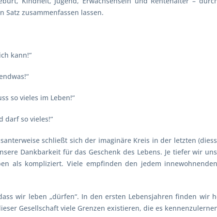
burt, Kindheit, Jugend, Erwachsensein und Rentenalter – dur
zen Satz zusammenfassen lassen.
ich kann!“
gendwas!“
s so vieles im Leben!“
 darf so vieles!“
anterweise schließt sich der imaginäre Kreis in der letzten (dies
unsere Dankbarkeit für das Geschenk des Lebens. Je tiefer wir un
Leben als kompliziert. Viele empfinden den jedem innewohnend
 dass wir leben „
dürfen“
. In den ersten Lebensjahren finden wir 
dieser Gesellschaft viele Grenzen existieren, die es kennenzulernen 