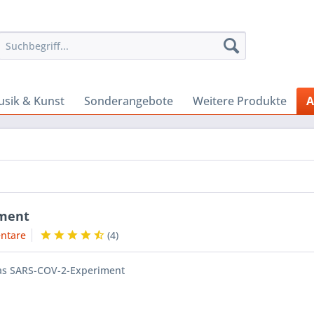
sik & Kunst
Sonderangebote
Weitere Produkte
A
iment
ntare
(
4
)
s SARS-COV-2-Experiment