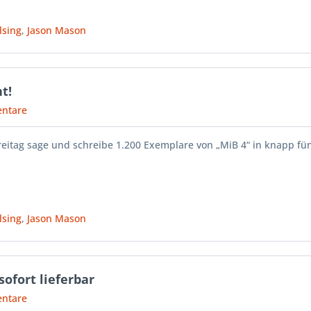
lsing
,
Jason Mason
t!
ntare
reitag sage und schreibe 1.200 Exemplare von „MiB 4“ in knapp fü
lsing
,
Jason Mason
sofort lieferbar
ntare