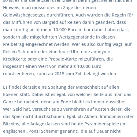
so ist es mir die letzten drei Male in Berlin geschehen mit dem
Hinweis, man müsse dies im Zuge des neuen
Geldwäschegesetzes durchführen. Auch wurden die Regeln für
das Mitführen von Bargeld auf Reisen dahin geändert, dass
man künftig nicht mehr 10.000 Euro in bar dabei haben darf,
sondern alle mitgeführten Wertgegenstände in diesen
Freibetrag eingerechnet werden. Wer es also künftig wagt, auf
Reisen Schmuck oder eine teure Uhr, eine anonyme
Kreditkarte oder eine Prepaid-Karte mitzuführen, die
insgesamt einen Wert von mehr als 10.000 Euro
repräsentieren, kann ab 2018 vom Zoll belangt werden.
Es findet derzeit eine Spaltung der Menschheit auf allen
Ebenen statt. Dabei ist es egal, von welcher Seite aus man das
Ganze betrachtet, denn am Ende bleibt es immer dasselbe:
Wer Geld hat, versucht es zu vermehren auf Kosten derer, die
das Spiel nicht durchschauen. Egal, ob Aktien, Immobilien oder
Bitcoins, alle Anlageklassen sind heute Pyramidenspiele (im
englischen „Ponzi Scheme“ genannt), die auf Dauer nicht