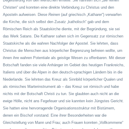
Begeisterung von den Menschen erntete. Sie nannten sich „die reinen
Christen“ und konnten eine direkte Verbindung zu Christus und den
Aposteln aufweisen. Diese
Reinen
(auf griechisch „Katharer“) verwarfen
die Kirche, die sich selbst den Zusatz „katholisch“ gab und dem
Römischen Reich als Staatskirche diente, mit der Begründung, sie sei
das Werk Satans. Die Katharer sahen sich im Gegensatz zur römischen
Staatskirche als die wahren Nachfolger der Apostel. Sie lehrten, dass
Christus die Menschen aus körperlicher Begrenzung befreien wollte, um
ihnen ihre wahren Potentiale als geistige Wesen zu offenbaren. Mit dieser
Botschaft fanden sie viele Anhänger im Gebiet des heutigen Frankreichs,
Italiens und über die Alpen in den deutsch-sprachigen Ländern bis in die
Niederlande. Sie lehnten das Kreuz als Sinnbild körperlicher Qualen und
als römisches Marterinstrument ab – das Kreuz sei römisch und habe
nichts mit der Botschaft Christi zu tun. Sie glaubten auch nicht an die
ewige Hölle, nicht ans Fegefeuer und sie kannten kein Jüngstes Gericht.
Sie hatten eine hervorragende Organisationsstruktur mit Bistümern,
denen ein Bischof vorstand. Eine ihrer Besonderheiten war die
Gleichstellung von Mann und Frau; auch Frauen konnten „Vollkommene“