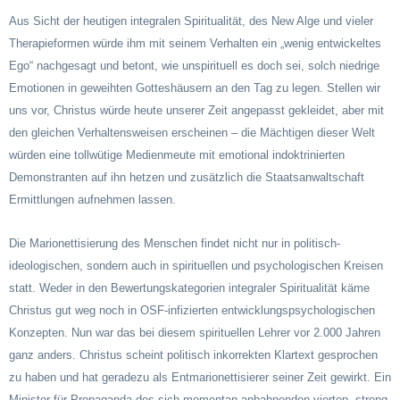
Aus Sicht der heutigen integralen Spiritualität, des New Alge und vieler
Therapieformen würde ihm mit seinem Verhalten ein „wenig entwickeltes
Ego“ nachgesagt und betont, wie unspirituell es doch sei, solch niedrige
Emotionen in geweihten Gotteshäusern an den Tag zu legen. Stellen wir
uns vor, Christus würde heute unserer Zeit angepasst gekleidet, aber mit
den gleichen Verhaltensweisen erscheinen – die Mächtigen dieser Welt
würden eine tollwütige Medienmeute mit emotional indoktrinierten
Demonstranten auf ihn hetzen und zusätzlich die Staatsanwaltschaft
Ermittlungen aufnehmen lassen.
Die Marionettisierung des Menschen findet nicht nur in politisch-
ideologischen, sondern auch in spirituellen und psychologischen Kreisen
statt. Weder in den Bewertungskategorien integraler Spiritualität käme
Christus gut weg noch in OSF-infizierten entwicklungspsychologischen
Konzepten. Nun war das bei diesem spirituellen Lehrer vor 2.000 Jahren
ganz anders. Christus scheint politisch inkorrekten Klartext gesprochen
zu haben und hat geradezu als Entmarionettisierer seiner Zeit gewirkt. Ein
Minister für Propaganda des sich momentan anbahnenden vierten, streng