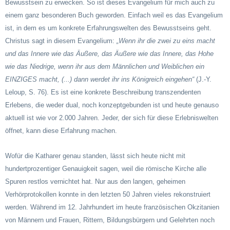
Bewusstsein zu erwecken. So ist dieses Evangelium für mich auch zu
einem ganz besonderen Buch geworden. Einfach weil es das Evangelium
ist, in dem es um konkrete Erfahrungswelten des Bewusstseins geht.
Christus sagt in diesem Evangelium:
„Wenn ihr die zwei zu eins macht
und das Innere wie das Äußere, das Äußere wie das Innere, das Hohe
wie das Niedrige, wenn ihr aus dem Männlichen und Weiblichen ein
EINZIGES macht, (...) dann werdet ihr ins Königreich eingehen“
(J.-Y.
Leloup, S. 76). Es ist eine konkrete Beschreibung transzendenten
Erlebens, die weder dual, noch konzeptgebunden ist und heute genauso
aktuell ist wie vor 2.000 Jahren. Jeder, der sich für diese Erlebniswelten
öffnet, kann diese Erfahrung machen.
Wofür die Katharer genau standen, lässt sich heute nicht mit
hundertprozentiger Genauigkeit sagen, weil die römische Kirche alle
Spuren restlos vernichtet hat. Nur aus den langen, geheimen
Verhörprotokollen konnte in den letzten 50 Jahren vieles rekonstruiert
werden. Während im 12. Jahrhundert im heute französischen Okzitanien
von Männern und Frauen, Rittern, Bildungsbürgern und Gelehrten noch