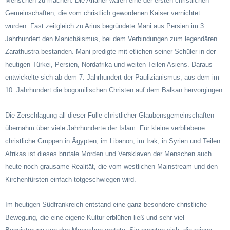
Menschen zu machen. Die Arianer waren eine der ersten christlichen
Gemeinschaften, die vom christlich gewordenen Kaiser vernichtet
wurden. Fast zeitgleich zu Arius begründete Mani aus Persien im 3.
Jahrhundert den Manichäismus, bei dem Verbindungen zum legendären
Zarathustra bestanden. Mani predigte mit etlichen seiner Schüler in der
heutigen Türkei, Persien, Nordafrika und weiten Teilen Asiens. Daraus
entwickelte sich ab dem 7. Jahrhundert der Paulizianismus, aus dem im
10. Jahrhundert die bogomilischen Christen auf dem Balkan hervorgingen.
Die Zerschlagung all dieser Fülle christlicher Glaubensgemeinschaften
übernahm über viele Jahrhunderte der Islam. Für kleine verbliebene
christliche Gruppen in Ägypten, im Libanon, im Irak, in Syrien und Teilen
Afrikas ist dieses brutale Morden und Versklaven der Menschen auch
heute noch grausame Realität, die vom westlichen Mainstream und den
Kirchenfürsten einfach totgeschwiegen wird.
Im heutigen Südfrankreich entstand eine ganz besondere christliche
Bewegung, die eine eigene Kultur erblühen ließ und sehr viel