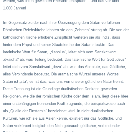
werden, was ihren geweihten Priestern entsprach – und das vor über
1.000 Jahren!
Im Gegensatz zu der nach ihrer Überzeugung dem Satan verfallenen
Römischen Reichskirche lehnten sie den „Zehnten“ streng ab. Die von der
katholischen Kirche erhobene Zinspflicht werteten sie als Indiz, dass
hinter dem Papst und seiner Staatskirche der Satan steckte. Das
lateinische Wort für Satan, „diabolus“, leitet sich vom Sanskritwort
„dvaidha“ ab, was Teilung bedeutet. Das lateinische Wort für Gott „deus“
leitet sich vom Sanskritwort „deva“ ab, was das Absolute, das Göttliche,
alles Verbindende bedeutet. Die aramäische Wurzel unseres Wortes
Satan ist „sta“; es ist das, was uns von unserer göttlichen Natur trennt.
Diese Trennung ist die Grundlage dualistischen Denkens geworden.
Religionen, wie die der römischen Kirche oder dem Islam, liegt diese Idee
einer unabhängigen trennenden Kraft zugrunde, die beispielsweise auch
als „Quelle der Finsternis“ bezeichnet wird. In nicht-dualistischen
Kulturen, wie ich sie aus Asien kenne, existiert nur das Göttliche, und
Satan verkörpert lediglich den Nichtgebrauch göttlicher, verbindender