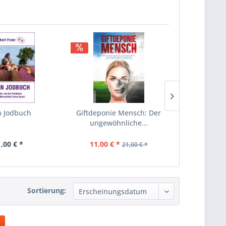
n Jodbuch
Giftdeponie Mensch: Der
Giftdeponi
ungewöhnliche...
ungew
Heil
,00 € *
11,00 € *
21,
21,00 € *
Sortierung: