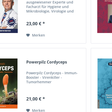
ausgewiesener Experte und
Facharzt für Hygiene und
Mikrobiologie, Virologie und
Infektionsepidemiologie,
Infektiologie und Tropenmedizin.
23,00 € *
Er betreibt ein Impfzentrum in
Leonding und leitet ein
medizinisches Labor...
Merken
Powerpilz Cordyceps
Powerpilz Cordyceps - Immun-
Booster - Virenkiller -
Tumorhemmer
21,00 € *
Merken