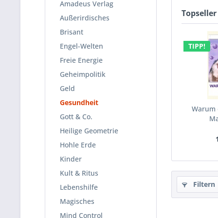
Amadeus Verlag
Topseller
Außerirdisches
Brisant
Engel-Welten
TIPP!
Freie Energie
Geheimpolitik
Geld
Gesundheit
Warum d
Gott & Co.
Ma
Heilige Geometrie
Hohle Erde
Kinder
Kult & Ritus
Filtern
Lebenshilfe
Magisches
Mind Control