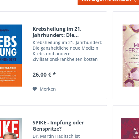
Krebsheilung im 21.
Jahrhundert: Die...
Krebsheilung im 21. Jahrhundert:
Die ganzheitliche neue Medizin
Krebs und andere
Zivilisationskrankheiten kosten
weltweit jährlich über 20
Millionen Menschen das Leben.
26,00 € *
Wie kann es sein, dass die
Schulmedizin und ihre „Götter in
Weiß“...
Merken
SPIKE - Impfung oder
Genspritze?
Dr. Martin Haditsch ist