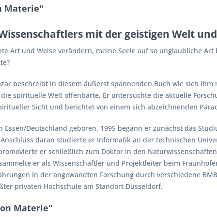
n Materie"
ssenschaftlers mit der geistigen Welt und
ante Art und Weise verändern, meine Seele auf so unglaubliche Ar
te?
 Lazar beschreibt in diesem äußerst spannenden Buch wie sich ihm
ie spirituelle Welt offenbarte. Er untersuchte die aktuelle Forsc
piritueller Sicht und berichtet von einem sich abzeichnenden Para
in Essen/Deutschland geboren. 1995 begann er zunächst das Stud
m Anschluss daran studierte er Informatik an der technischen Univ
 promovierte er schließlich zum Doktor in den Naturwissenschaften
sammelte er als Wissenschaftler und Projektleiter beim Fraunhofer
rfahrungen in der angewandten Forschung durch verschiedene BMBF-
ößter privaten Hochschule am Standort Düsseldorf.
von Materie"