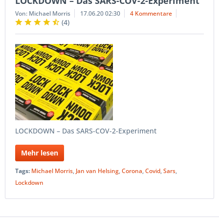
LOCKDOWN – Das SARS-COV-2-Experiment
Von: Michael Morris
17.06.20 02:30
4 Kommentare
(
4
)
LOCKDOWN – Das SARS-COV-2-Experiment
Mehr lesen
Tags:
Michael Morris
,
Jan van Helsing
,
Corona
,
Covid
,
Sars
,
Lockdown