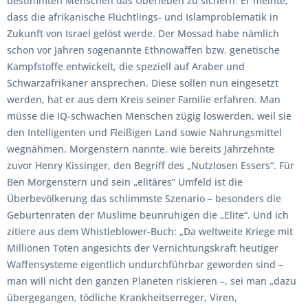
bestimmten Menschen das Überleben zu sichern. Er meinte,
dass die afrikanische Flüchtlings- und Islamproblematik in
Zukunft von Israel gelöst werde. Der Mossad habe nämlich
schon vor Jahren sogenannte Ethnowaffen bzw. genetische
Kampfstoffe entwickelt, die speziell auf Araber und
Schwarzafrikaner ansprechen. Diese sollen nun eingesetzt
werden, hat er aus dem Kreis seiner Familie erfahren. Man
müsse die IQ-schwachen Menschen zügig loswerden, weil sie
den Intelligenten und Fleißigen Land sowie Nahrungsmittel
wegnähmen. Morgenstern nannte, wie bereits Jahrzehnte
zuvor Henry Kissinger, den Begriff des „Nutzlosen Essers“. Für
Ben Morgenstern und sein „elitäres“ Umfeld ist die
Überbevölkerung das schlimmste Szenario – besonders die
Geburtenraten der Muslime beunruhigen die „Elite“. Und ich
zitiere aus dem Whistleblower-Buch: „Da weltweite Kriege mit
Millionen Toten angesichts der Vernichtungskraft heutiger
Waffensysteme eigentlich undurchführbar geworden sind –
man will nicht den ganzen Planeten riskieren –, sei man „dazu
übergegangen, tödliche Krankheitserreger, Viren,