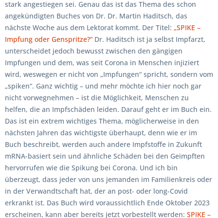
stark angestiegen sei. Genau das ist das Thema des schon
angekündigten Buches von Dr. Dr. Martin Haditsch, das
nächste Woche aus dem Lektorat kommt. Der Titel:
„SPIKE –
Impfung oder Genspritze?“
Dr. Haditsch ist ja selbst Impfarzt,
unterscheidet jedoch bewusst zwischen den gängigen
Impfungen und dem, was seit Corona in Menschen injiziert
wird, weswegen er nicht von „Impfungen“ spricht, sondern vom
„spiken“. Ganz wichtig – und mehr möchte ich hier noch gar
nicht vorwegnehmen – ist die Möglichkeit, Menschen zu
helfen, die an Impfschäden leiden. Darauf geht er im Buch ein.
Das ist ein extrem wichtiges Thema, möglicherweise in den
nächsten Jahren das wichtigste überhaupt, denn wie er im
Buch beschreibt, werden auch andere Impfstoffe in Zukunft
mRNA-basiert sein und ähnliche Schäden bei den Geimpften
hervorrufen wie die Spikung bei Corona. Und ich bin
überzeugt, dass jeder von uns jemanden im Familienkreis oder
in der Verwandtschaft hat, der an post- oder long-Covid
erkrankt ist. Das Buch wird voraussichtlich Ende Oktober 2023
erscheinen, kann aber bereits jetzt vorbestellt werden:
SPIKE –