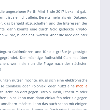
t die angesehene
Perth Mint
Ende 2017 bekannt gab,
t ist sie nicht allein. Bereits mehr als ein Dutzend
, das Bargeld abzuschaffen und die Interessen der
hte, dann könnte eine durch Gold gedeckte Krypto-
zen würde, bliebe abzuwarten. Aber die Idee dahinter
Känguru-Goldmünzen und für die größte je geprägte
gegründet. Der mächtige Rothschild-Clan hat über
schen, wenn sie nun die Frage nach der nächsten
!
ungen nutzen möchte, muss sich eine elektronische
eise
Coinbase
oder
Poloniex
, oder nutzt eine
mobile
tauscht ihn dort gegen
Bitcoin, Dash, Etherium
oder
auften Coins kann man dann einkaufen oder sie gegen
 annähern möchte, kann das auch schon mit einigen
len anonym
Bitcoins, Ethereum, Dash
oder
Litecoins
an