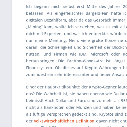
Ich begann mich selbst erst Mitte des Jahres 
befassen. Als eingefleischter Bargeld-Fan hatte 
digitalen Bezahlform, aber da das Gespräch immer w
„Mining“ kam, wollte ich verstehen, was es mit all 
mich mit Experten, und was ich entdeckte, würde ich
nur meine Meinung. Nein, viele große Konzerne 
daran, die Schnelligkeit und Sicherheit der Blockc
nutzen, und Firmen wie
IBM, Microsoft
oder
K
herausbringen. Die Bretton-Woods-Ära ist längst
Finanzsystem. Ob dieses auf Krypto-Währungen be
zumindest ein sehr interessanter und neuer Ansatz 
Einer der Hauptkritikpunkte der Krypto-Gegner laute
das? Die Wahrheit ist, sie haben ebenso wie Dolla
beimisst! Auch Dollar und Euro sind zu mehr als 95%
nicht als Banknoten oder Münzen und haben keinen
als luftige Versprechen gedeckt sind. Kryptos sind z
der
volkswirtschaftlichen Definition
davon nicht ent