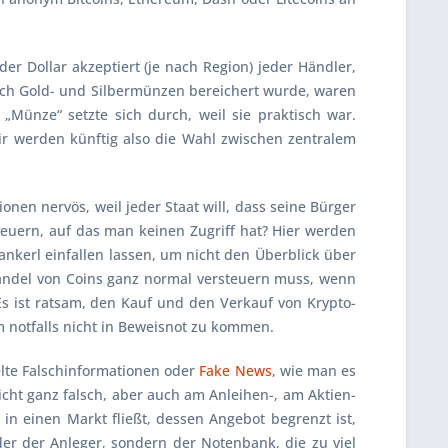
r Dollar akzeptiert (je nach Region) jeder Händler,
urch Gold- und Silbermünzen bereichert wurde, waren
Münze“ setzte sich durch, weil sie praktisch war.
r werden künftig also die Wahl zwischen zentralem
onen nervös, weil jeder Staat will, dass seine Bürger
teuern, auf das man keinen Zugriff hat? Hier werden
kerl einfallen lassen, um nicht den Überblick über
 Handel von Coins ganz normal versteuern muss, wenn
Es ist ratsam, den Kauf und den Verkauf von Krypto-
 notfalls nicht in Beweisnot zu kommen.
ielte Falschinformationen oder
Fake News
, wie man es
cht ganz falsch, aber auch am Anleihen-, am Aktien-
n einen Markt fließt, dessen Angebot begrenzt ist,
der der Anleger, sondern der Notenbank, die zu viel