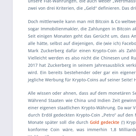
unsere Fiat-Währungen, die auch weder „Wertmaßst
zwei von drei Kriterien, die „Geld“ definieren. Das d
Doch mittlerweile kann man mit Bitcoin & Co weltwe
sogar Immobilienmakler, die Zahlungen in Bitcoin a
Seit einigen Monaten geht das Gerücht um, dass
A
alle hätte, selbst auf diejenigen, die (wie ich) Fa
Mark Zuckerberg
dafür einen Krypto-Coin als Zah
Vielleicht werden es also nicht die Chinesen und R
2017 hat Zuckerberg in seinem Jahresausblick verkü
wird. Ein bereits bestehender oder gar ein eigen
jegliche Werbung für Krypto-Coins auf seiner Seite! 
Alle wissen oder ahnen, dass auf dem monetären Sek
Während Staaten wie China und Indien Zeit gewinn
einer eigenen staatlichen Krypto-Währung. Da war 
durch Erdöl gedeckten Krypto-Coin „Petro“ auf den 
Monate später soll die durch
Gold gedeckte
(!) Kry
konforme Coin wäre, was immerhin 1,8 Milliard