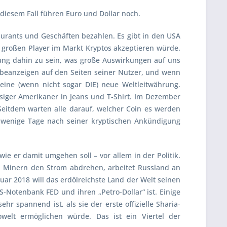
n diesem Fall führen Euro und Dollar noch.
aurants und Geschäften bezahlen. Es gibt in den USA
z großen Player im Markt Kryptos akzeptieren würde.
ng dahin zu sein, was große Auswirkungen auf uns
Werbeanzeigen auf den Seiten seiner Nutzer, und wenn
ine (wenn nicht sogar DIE) neue Weltleitwährung.
ksiger Amerikaner in Jeans und T-Shirt. Im Dezember
 Seitdem warten alle darauf, welcher Coin es werden
r wenige Tage nach seiner kryptischen Ankündigung
e er damit umgehen soll – vor allem in der Politik.
n Minern den Strom abdrehen, arbeitet Russland an
ruar 2018 will das erdölreichste Land der Welt seinen
-Notenbank FED und ihren „Petro-Dollar“ ist. Einige
r spannend ist, als sie der erste offizielle Sharia-
elt ermöglichen würde. Das ist ein Viertel der