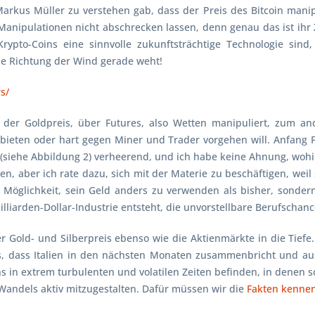
arkus Müller
zu verstehen gab, dass der Preis des Bitcoin manip
Manipulationen nicht abschrecken lassen, denn genau das ist ihr
Krypto-Coins eine sinnvolle zukunftsträchtige Technologie sind
he Richtung der Wind gerade weht!
s/
der Goldpreis, über Futures, also Wetten manipuliert, zum an
rbieten oder hart gegen Miner und Trader vorgehen will. Anfang 
 (siehe Abbildung 2) verheerend, und ich habe keine Ahnung, wohi
en, aber ich rate dazu, sich mit der Materie zu beschäftigen, wei
 Möglichkeit, sein Geld anders zu verwenden als bisher, sondern
iarden-Dollar-Industrie entsteht, die unvorstellbare Berufschanc
r Gold- und Silberpreis ebenso wie die Aktienmärkte in die Tiefe
s, dass Italien in den nächsten Monaten zusammenbricht und a
uns in extrem turbulenten und volatilen Zeiten befinden, in denen s
 Wandels aktiv mitzugestalten. Dafür müssen wir die
Fakten kenne