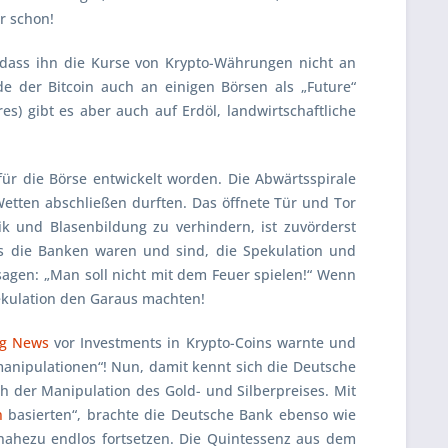
er schon!
 dass ihn die Kurse von Krypto-Währungen nicht an
e der Bitcoin auch an einigen Börsen als „Future“
s) gibt es aber auch auf Erdöl, landwirtschaftliche
 für die Börse entwickelt worden. Die Abwärtsspirale
Wetten abschließen durften. Das öffnete Tür und Tor
k und Blasenbildung zu verhindern, ist zuvörderst
es die Banken waren und sind, die Spekulation und
 sagen:
„Man soll nicht mit dem Feuer spielen!“
Wenn
Spekulation den Garaus machten!
g News
vor Investments in Krypto-Coins warnte und
manipulationen“!
Nun, damit kennt sich die
Deutsche
h der Manipulation des Gold- und Silberpreises. Mit
n
basierten“
, brachte die
Deutsche Bank
ebenso wie
 nahezu endlos fortsetzen. Die Quintessenz aus dem