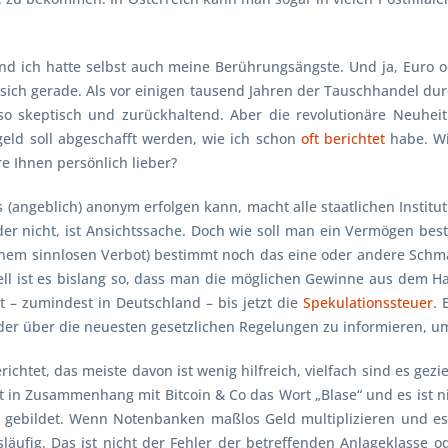
nd ich hatte selbst auch meine Berührungsängste. Und ja, Euro ode
 sich gerade. Als vor einigen tausend Jahren der Tauschhandel d
 skeptisch und zurückhaltend. Aber die revolutionäre Neuheit „
geld soll abgeschafft werden, wie ich schon
oft berichtet
habe. Wi
e Ihnen persönlich lieber?
angeblich) anonym erfolgen kann, macht alle staatlichen Instituti
er nicht, ist Ansichtssache. Doch wie soll man ein Vermögen bes
nem sinnlosen Verbot) bestimmt noch das eine oder andere Schman
piell ist es bislang so, dass man die möglichen Gewinne aus dem
lt – zumindest in Deutschland – bis jetzt die
Spekulationssteuer
. 
er über die neuesten gesetzlichen Regelungen zu informieren, um
chtet, das meiste davon ist wenig hilfreich, vielfach sind es gez
in Zusammenhang mit Bitcoin & Co das Wort „Blase“ und es ist ni
gebildet. Wenn Notenbanken maßlos Geld multiplizieren und es i
släufig. Das ist nicht der Fehler der betreffenden Anlageklasse o