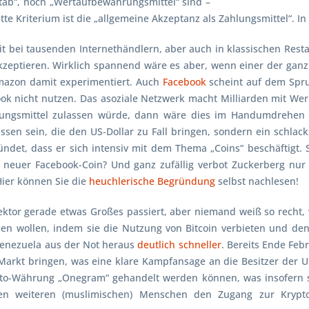
ab“, noch „Wertaufbewahrungsmittel“ sind –
ritte Kriterium ist die „allgemeine Akzeptanz als Zahlungsmittel“. I
it bei tausenden Internethändlern, aber auch in klassischen Rest
kzeptieren. Wirklich spannend wäre es aber, wenn einer der gan
mazon
damit experimentiert. Auch
Facebook
scheint auf dem Spru
cebook nicht nutzen. Das asoziale Netzwerk macht Milliarden mit 
lungsmittel zulassen würde, dann wäre dies im Handumdrehen e
ussen sein, die den US-Dollar zu Fall bringen, sondern ein schlac
ndet, dass er sich intensiv mit dem Thema „Coins“ beschäftigt.
er neuer Facebook-Coin? Und ganz zufällig verbot Zuckerberg nu
Hier können Sie die
heuchlerische Begründung
selbst nachlesen!
tor gerade etwas Großes passiert, aber niemand weiß so recht, wi
en wollen, indem sie die Nutzung von Bitcoin verbieten und de
Venezuela aus der Not heraus
deutlich schneller
. Bereits Ende Feb
Markt bringen, was eine klare Kampfansage an die Besitzer der US
pto-Währung „
Onegram
“ gehandelt werden können, was insofern seh
en weiteren (muslimischen) Menschen den Zugang zur Kryptow