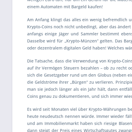
einem Automaten mit Bargeld kaufen!
Am Anfang klingt das alles ein wenig befremdlich u
Krypto-Coins noch nicht unbedingt, aber das ändert
anfangs einige Jäger und Sammler bestimmt ebenso
Dasselbe wird für „Krypto-Münzen“ gelten. Das Bar
oder dezentralem digitalen Geld haben! Welches wär
Die Tatsache, dass die Verwendung von Krypto-Coins (
auf ihr Vermögen Steuern bezahlen – ob zu recht od
sich die Gesetzgeber rund um den Globus (neben ei
die Geldströme ihrer „Bürgen“ zu verlieren. Prinzi
man sie jedoch länger als ein Jahr hält, dann entfäl
Coins genau zu dokumentieren, und sich immer wied
Es wird seit Monaten viel über Krypto-Währungen beri
heute neudeutsch nennen würde. Immer wieder fällt 
und am Immobilienmarkt haben sich riesige Blasen 
dann steigt der Preis eines Wirtschaftsgutes zwang