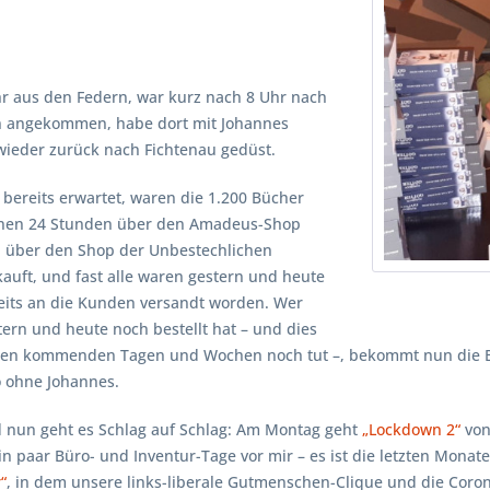
r aus den Federn, war kurz nach 8 Uhr nach
ln angekommen, habe dort mit Johannes
wieder zurück nach Fichtenau gedüst.
 bereits erwartet, waren die 1.200 Bücher
nen 24 Stunden über den Amadeus-Shop
 über den Shop der Unbestechlichen
kauft, und fast alle waren gestern und heute
eits an die Kunden versandt worden. Wer
tern und heute noch bestellt hat – und dies
den kommenden Tagen und Wochen noch tut –, bekommt nun die B
o ohne Johannes.
 nun geht es Schlag auf Schlag: Am Montag geht
„Lockdown 2“
von
n paar Büro- und Inventur-Tage vor mir – es ist die letzten Monat
“
, in dem unsere links-liberale Gutmenschen-Clique und die Corona