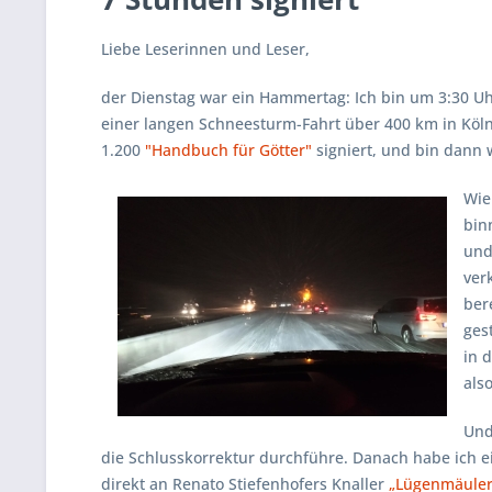
Liebe Leserinnen und Leser,
der Dienstag war ein Hammertag: Ich bin um 3:30 Uh
einer langen Schneesturm-Fahrt über 400 km in Kö
1.200
"Handbuch für Götter"
signiert, und bin dann 
Wie
bin
und
ver
ber
ges
in 
als
Und
die Schlusskorrektur durchführe. Danach habe ich ei
direkt an Renato Stiefenhofers Knaller
„Lügenmäuler