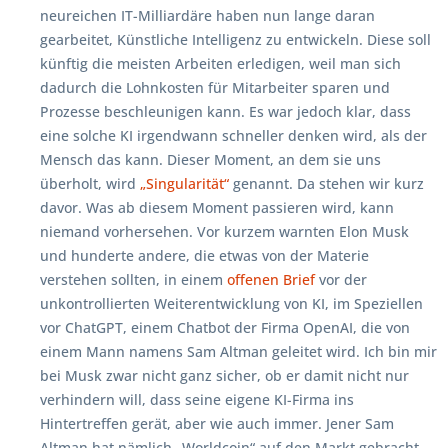
neureichen IT-Milliardäre haben nun lange daran
gearbeitet, Künstliche Intelligenz zu entwickeln. Diese soll
künftig die meisten Arbeiten erledigen, weil man sich
dadurch die Lohnkosten für Mitarbeiter sparen und
Prozesse beschleunigen kann. Es war jedoch klar, dass
eine solche KI irgendwann schneller denken wird, als der
Mensch das kann. Dieser Moment, an dem sie uns
überholt, wird
„Singularität“
genannt. Da stehen wir kurz
davor. Was ab diesem Moment passieren wird, kann
niemand vorhersehen. Vor kurzem warnten Elon Musk
und hunderte andere, die etwas von der Materie
verstehen sollten, in einem
offenen Brief
vor der
unkontrollierten Weiterentwicklung von KI, im Speziellen
vor ChatGPT, einem Chatbot der Firma OpenAI, die von
einem Mann namens Sam Altman geleitet wird. Ich bin mir
bei Musk zwar nicht ganz sicher, ob er damit nicht nur
verhindern will, dass seine eigene KI-Firma ins
Hintertreffen gerät, aber wie auch immer. Jener Sam
Altman hat nämlich „Worldcoin“ auf den Markt gebracht,