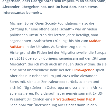
angerissen, dass George Soros sein Imperium an seinen Sohn,
Alexander, übergeben hat, und Du hast dazu noch etwas
Interessantes bemerkt.
Michael: Soros’ Open Society Foundations – also die
„Stiftung für eine offene Gesellschaft“ – war an vielen
politischen Umstürzen der letzten Jahre beteiligt, vom
sogenannten „Arabischen Frühling“ bis hin zum
Maidan-
Aufstand
in der Ukraine. Außerdem zog sie im
Hintergrund die Fäden bei der Migrationswelle, die Europa
seit 2015 überrollt – übrigens gemeinsam mit der „Stiftung
Mercator“, der ich mich auch im neuen Buch widme, da sie
eine nicht unerhebliche Rolle bei der
Klima-Agenda
spielt.
Aber das nur nebenbei. Im Juni 2023 teilte Alexander
Soros mit, sich aus Zentraleuropa zurückzuziehen und
sich künftig stärker in Osteuropa und vor allem in Afrika
zu engagieren. Kurz darauf hat er gemeinsam mit Ex-US-
Präsident Bill Clinton eine
Privataudienz beim Papst
.
Scheinbar zur Überraschung aller findet dann in den