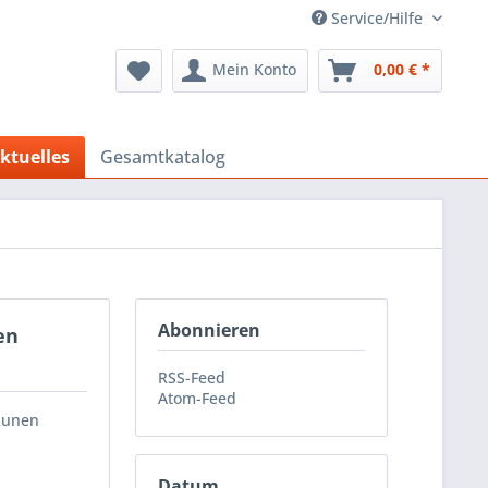
Service/Hilfe
Mein Konto
0,00 € *
ktuelles
Gesamtkatalog
Abonnieren
en
RSS-Feed
Atom-Feed
 Runen
Datum