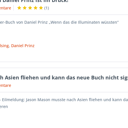
n Daniel Prinz ist im Druck!
ntare
(
1
)
-Buch von Daniel Prinz „Wenn das die Illuminaten wüssten“
lsing
,
Daniel Prinz
 Asien fliehen und kann das neue Buch nicht si
ntare
 – Eilmeldung: Jason Mason musste nach Asien fliehen und kann d
ieren