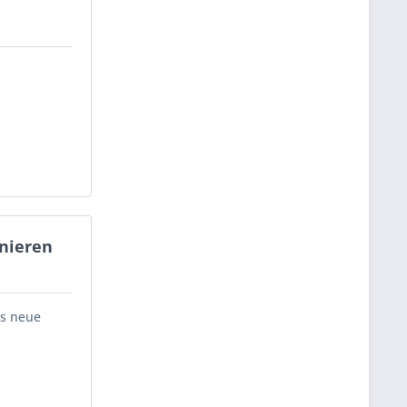
gnieren
as neue